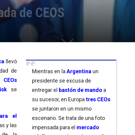
íada de CEOS
ca
llevó
udad de
Mientras en la
Argentina
un
s CEOs
presidente se excusa de
isk
se
entregar el
bastón de mando
a
su sucesor, en Europa
tres CEOs
se juntaron en un mismo
ara el
escenario. Se trata de una foto
as y las
impensada para el
mercado
 de la