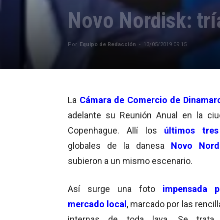
Novo Nordisk: tr
Por
Equipo de Redacción
-
13/05/2019 09:15
La
Cámara de Comercio de Dinamar
adelante su Reunión Anual en la ci
Copenhague. Allí los
últimos tre
globales de la danesa
Novo Nord
subieron a un mismo escenario.
Así surge una foto
impensada p
mercado local
, marcado por las rencill
internas de toda laya. Se trata