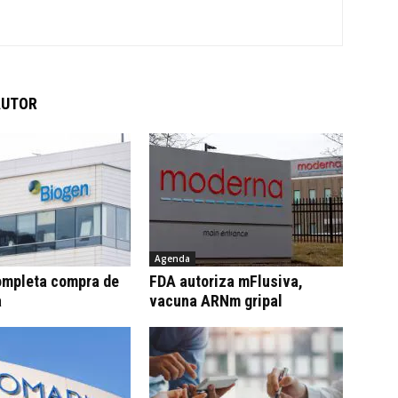
AUTOR
Agenda
ompleta compra de
FDA autoriza mFlusiva,
a
vacuna ARNm gripal