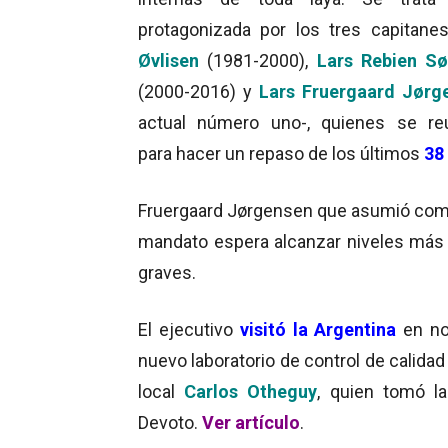
protagonizada por los tres capitan
Øvlisen
(1981-2000),
Lars Rebien Sø
(2000-2016) y
Lars Fruergaard Jørg
actual número uno-, quienes se re
para hacer un repaso de los últimos
38
Fruergaard Jørgensen que asumió com
mandato espera alcanzar niveles más
graves.
El ejecutivo
visitó la Argentina
en nov
nuevo laboratorio de control de calidad 
local
Carlos Otheguy
, quien tomó l
Devoto.
Ver artículo
.