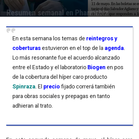
Resumen semanal en Pharmabiz
Por
Equipo de Redacción
-
10/05/2019 21:00
En esta semana los temas de
reintegros y
coberturas
estuvieron en el top de la
agenda
.
Lo más resonante fue el acuerdo alcanzado
entre el Estado y el laboratorio
Biogen
en pos
de la cobertura del híper caro producto
Spinraza
. El
precio
fijado correrá también
para obras sociales y prepagas en tanto
adhieran al trato.