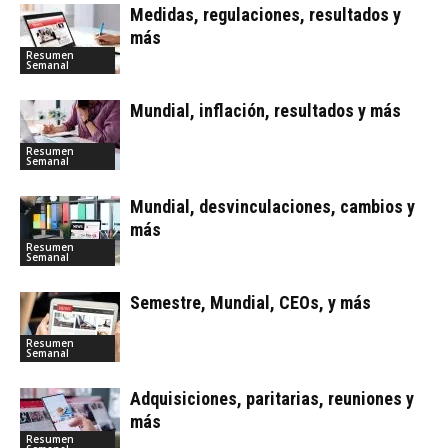
Medidas, regulaciones, resultados y
más
Resumen
Semanal
Mundial, inflación, resultados y más
Resumen
Semanal
Mundial, desvinculaciones, cambios y
más
Resumen
Semanal
Semestre, Mundial, CEOs, y más
Resumen
Semanal
Adquisiciones, paritarias, reuniones y
más
Resumen