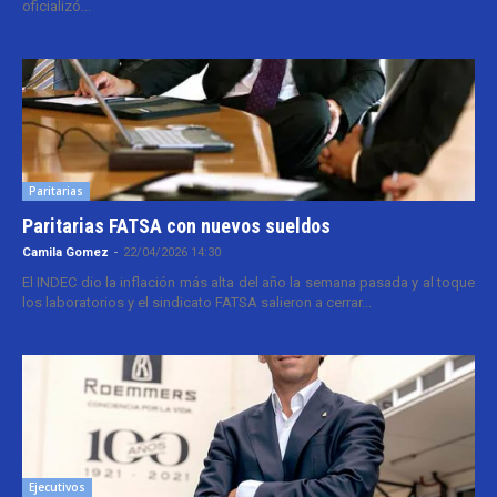
oficializó...
Paritarias
Paritarias FATSA con nuevos sueldos
Camila Gomez
-
22/04/2026 14:30
El INDEC dio la inflación más alta del año la semana pasada y al toque
los laboratorios y el sindicato FATSA salieron a cerrar...
Ejecutivos