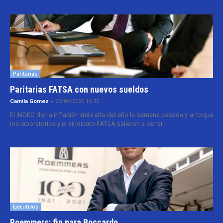
Paritarias
Paritarias FATSA con nuevos sueldos
Camila Gomez
-
22/04/2026 14:30
El INDEC dio la inflación más alta del año la semana pasada y al toque
los laboratorios y el sindicato FATSA salieron a cerrar...
Ejecutivos
Roemmers: fin para Boccardo