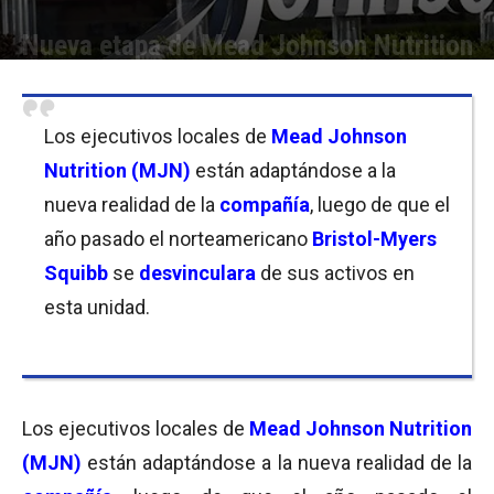
Nueva etapa de Mead Johnson Nutrition
Por
Equipo de Redacción
-
29/06/2010 15:34
Los ejecutivos locales de
Mead Johnson
Nutrition (MJN)
están adaptándose a la
nueva realidad de la
compañía
, luego de que el
año pasado el norteamericano
Bristol-Myers
Squibb
se
desvinculara
de sus activos en
esta unidad.
Los ejecutivos locales de
Mead Johnson Nutrition
(MJN)
están adaptándose a la nueva realidad de la