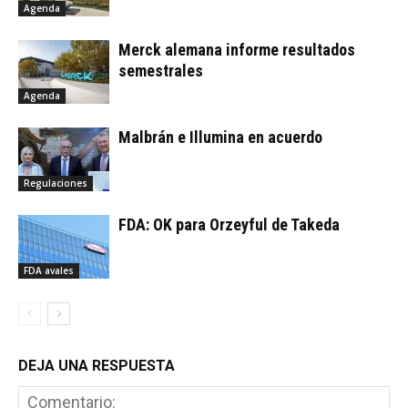
Agenda
Merck alemana informe resultados
semestrales
Agenda
Malbrán e Illumina en acuerdo
Regulaciones
FDA: OK para Orzeyful de Takeda
FDA avales
DEJA UNA RESPUESTA