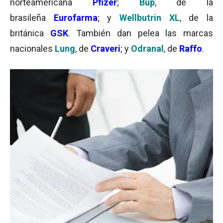
norteamericana
Pfizer
;
Bup
, de la
brasileña
Eurofarma
; y
Wellbutrin XL
, de la
británica
GSK
. También dan pelea las marcas
nacionales
Lung
, de
Craveri
; y
Odranal
, de
Raffo
.