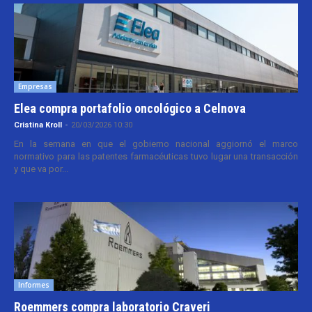
Empresas
Elea compra portafolio oncológico a Celnova
Cristina Kroll
-
20/03/2026 10:30
En la semana en que el gobierno nacional aggiornó el marco
normativo para las patentes farmacéuticas tuvo lugar una transacción
y que va por...
Informes
Roemmers compra laboratorio Craveri