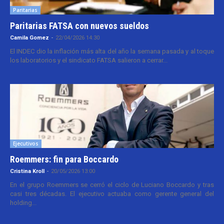
Paritarias
Paritarias FATSA con nuevos sueldos
Camila Gomez
-
22/04/2026 14:30
El INDEC dio la inflación más alta del año la semana pasada y al toque
los laboratorios y el sindicato FATSA salieron a cerrar...
Ejecutivos
Roemmers: fin para Boccardo
Cristina Kroll
-
20/05/2026 13:00
En el grupo Roemmers se cerró el ciclo de Luciano Boccardo y tras
casi tres décadas. El ejecutivo actuaba como gerente general del
holding...