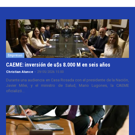
Empresas
CAEME: inversión de u$s 8.000 M en seis años
Christian Atance
-
29/05/2026 15:00
Durante una audiencia en Casa Rosada con el presidente de la Nación,
Javier Milei, y el ministro de Salud, Mario Lugones, la CAEME
oficializó...