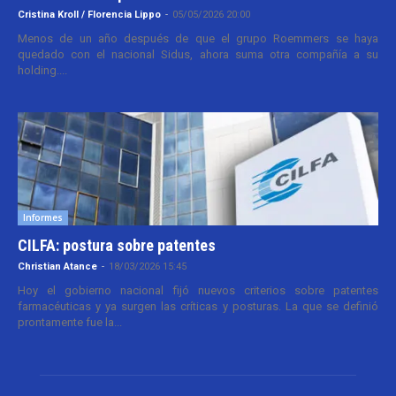
Cristina Kroll / Florencia Lippo
-
05/05/2026 20:00
Menos de un año después de que el grupo Roemmers se haya
quedado con el nacional Sidus, ahora suma otra compañía a su
holding....
Informes
CILFA: postura sobre patentes
Christian Atance
-
18/03/2026 15:45
Hoy el gobierno nacional fijó nuevos criterios sobre patentes
farmacéuticas y ya surgen las críticas y posturas. La que se definió
prontamente fue la...