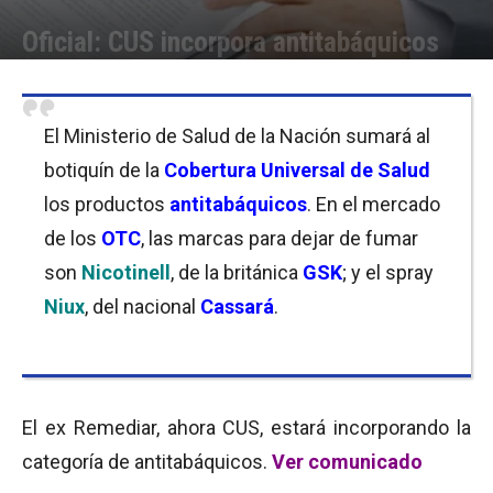
Oficial: CUS incorpora antitabáquicos
Por
Equipo de Redacción
-
31/05/2017 18:00
El Ministerio de Salud de la Nación sumará al
botiquín de la
Cobertura Universal de Salud
los productos
antitabáquicos
. En el mercado
de los
OTC
, las marcas para dejar de fumar
son
Nicotinell
, de la británica
GSK
; y el spray
Niux
, del nacional
Cassará
.
El ex Remediar, ahora CUS, estará incorporando la
categoría de antitabáquicos.
Ver comunicado