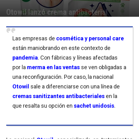
Otowil lanzó crema antibacterial
Por
Florencia Costas
-
11/06/2020 09:00
Las empresas de
cosmética y personal care
están maniobrando en este contexto de
pandemia
. Con fábricas y líneas afectadas
por la
merma en las ventas
se ven obligadas a
una reconfiguración. Por caso, la nacional
Otowil
sale a diferenciarse con una línea de
cremas sanitizantes antibacteriales
en la
que resalta su opción en
sachet unidosis
.