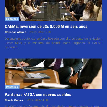
Empresas
CAEME: inversión de u$s 8.000 M en seis años
Christian Atance
-
29/05/2026 15:00
Durante una audiencia en Casa Rosada con el presidente de la Nación,
Javier Milei, y el ministro de Salud, Mario Lugones, la CAEME
oficializó...
Paritarias
Paritarias FATSA con nuevos sueldos
Camila Gomez
-
22/04/2026 14:30
El INDEC dio la inflación más alta del año la semana pasada y al toque