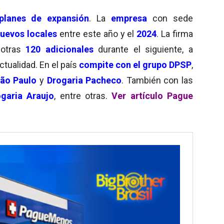
planes de expansión
. La
empresa
con sede
nuevos locales
entre este año y el
2024
. La firma
otras
120 adicionales
durante el siguiente, a
ctualidad. En el país
compite con el grupo DPSP
,
São Paulo
y
Drogaria Pacheco
. También con las
garia Araujo
, entre otras.
Ver artículo Pague