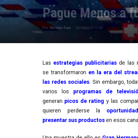
Pague Menos a fu
Por
Nicolás País
-
25/03/2023 12:30
Las
estrategias publicitarias
de las 
se transformaron
en la era del stre
las redes sociales
. Sin embargo, toda
varios los
programas de televisi
generan
picos de rating
y las compa
quieren perderse la
oportunida
presentar sus productos
en esos cana
Una muestra de ello es
Gran Herman