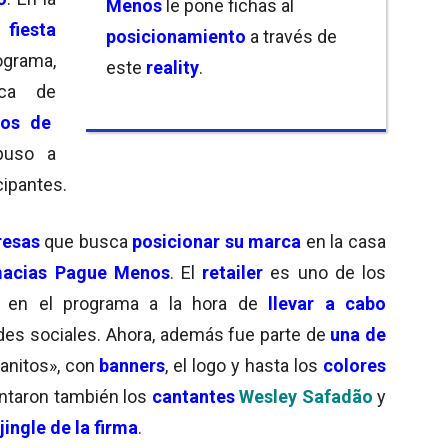
Menos
le pone fichas al
fiesta
posicionamiento
a través de
ograma,
este
reality
.
rca de
os de
puso a
cipantes.
esas
que busca
posicionar su marca
en la casa
macias Pague Menos
. El
retailer
es uno de los
 en el programa a la hora de
llevar a cabo
des sociales. Ahora, además fue parte de
una de
anitos», con
banners
, el logo y hasta los
colores
sentaron también los
cantantes
Wesley Safadão
y
ingle de la firma
.