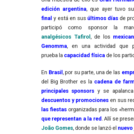
edición argentina
, que ayer tuvo su
final
y está en sus
últimos días
de pr
participó como sponsor la ma
analgésicos Tafirol
, de los
mexican
Genomma
, en una actividad que 
prueba la
capacidad física
de los parti
En
Brasil
, por su parte, una de las
empr
del Big Brother es la
cadena de far
principales sponsors
y se apalanca
descuentos y promociones
en sus re
las fiestas
organizadas para los «herm
que representan a la red
. Allí se pre
João Gomes
, donde se lanzó el
nuevo j