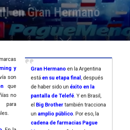
ll en Gran Hermano
marcas
aming y
Gran Hermano
en la Argentina
vía son
está
en su etapa final
, después
ón
que
de haber sido un
éxito en la
ñías no
pantalla de Telefé
. Y en Brasil,
d
para
el
Big Brother
también tracciona
les.
un
amplio público
. Por eso, la
cadena de farmacias Pague
o
. En la