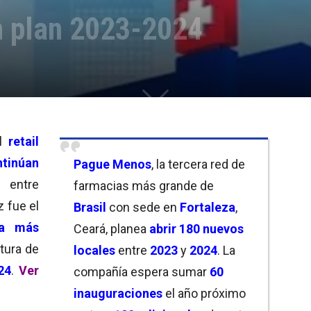
 plan 2023-2024
l
retail
ntinúan
Pague Menos
, la tercera red de
entre
farmacias más grande de
z fue el
Brasil
con sede en
Fortaleza
,
ra más
Ceará, planea
abrir 180 nuevos
tura de
locales
entre
2023
y
2024
. La
24
.
Ver
compañía espera sumar
6
0
inauguraciones
el año próximo