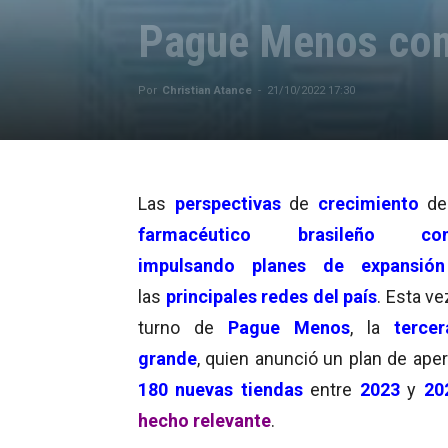
Pague Menos con
Por
Christian Atance
-
21/10/2022 17:30
Las
perspectivas
de
crecimiento
de
farmacéutico brasileño
co
impulsando planes de expansión
las
principales redes del país
. Esta ve
turno de
Pague Menos
, la
terce
grande
, quien anunció un plan de aper
180 nuevas tiendas
entre
2023
y
20
hecho relevante
.