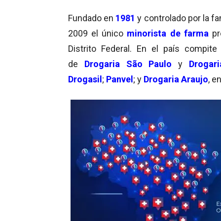
Fundado en
1981
y controlado por la fa
2009 el único
minorista de farma
p
Distrito Federal. En el país compit
de
Drogaria São Paulo
y
Drogar
Drogasil
;
Panvel
; y
Drogaria Araujo
, e