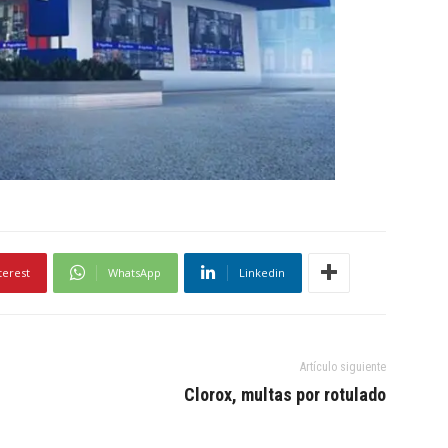
terest
WhatsApp
Linkedin
Artículo siguiente
Clorox, multas por rotulado