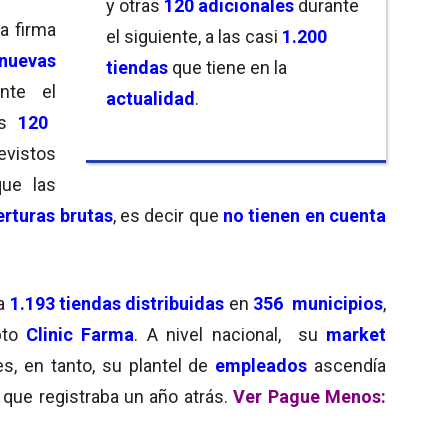
y otras
120 adicionales
durante
 la firma
el siguiente, a las casi
1.200
uevas
tiendas
que tiene en la
nte el
actualidad
.
os
120
evistos
que las
rturas brutas
, es decir que
no tienen en cuenta
ía
1.193 tiendas distribuidas
en
356
municipios
,
pto
Clinic Farma
. A nivel nacional, su
market
s, en tanto, su plantel de
empleados
ascendía
2
que registraba un año atrás.
Ver Pague Menos: