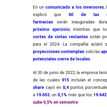
En un
comunicado a los inversores
,
explicó que
60 de las n
farmacias
serán inauguradas dura
próximo ejercicio
, mientras que l
cortes de cintas
restantes
están pr
para el 2024. La compañía aclaró 
proyecciones contemplan
solo las
ape
potenciales cierre de locales
.
Al 30 de junio de 2022, la empresa ten
de las cuales
915
incluían el conce
share
cayó en
0,4
puntos porcentuale
a
19.653
, un
0,1%
más que los
19.64
sube 9,5% en semestre
.