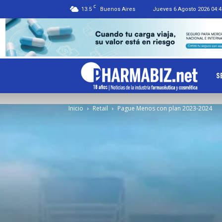
C
13.5
Buenos Aires
Jueves 6 Agosto 2026 04:4
Ph
S
Inicio
Retail
Pague Menos con plan 2023-2024