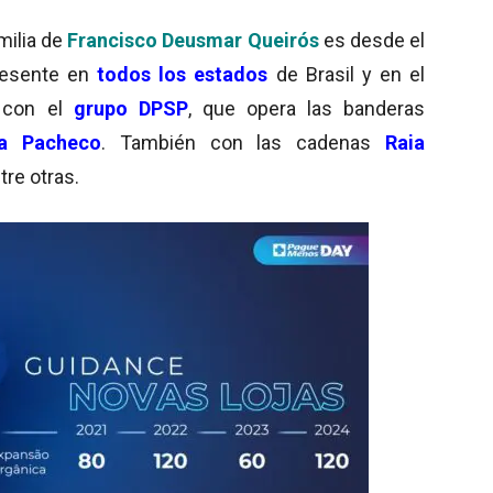
milia de
Francisco Deusmar Queirós
es desde el
resente en
todos los estados
de Brasil y en el
e con el
grupo DPSP
, que opera las banderas
ia Pacheco
. También con las cadenas
Raia
ntre otras.