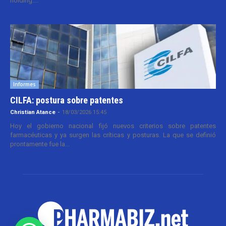
holding....
Informes
CILFA: postura sobre patentes
Christian Atance
-
18/03/2026 15:45
Hoy el gobierno nacional fijó nuevos criterios sobre patentes
farmacéuticas y ya surgen las críticas y posturas. La que se definió
prontamente fue la...