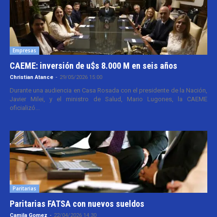
Empresas
CAEME: inversión de u$s 8.000 M en seis años
Christian Atance
-
29/05/2026 15:00
Durante una audiencia en Casa Rosada con el presidente de la Nación,
Javier Milei, y el ministro de Salud, Mario Lugones, la CAEME
oficializó...
Paritarias
Paritarias FATSA con nuevos sueldos
Camila Gomez
-
22/04/2026 14:30