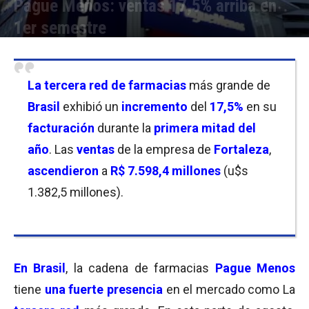
Pague Menos: ventas 17,5% arriba en
1er semestre
Por
Joseph Foley
-
04/08/2025 20:00
La
tercera red de farmacias
más grande de
Brasil
exhibió un
incremento
del
17,5%
en su
facturación
durante la
primera mitad del
año
. Las
ventas
de la empresa de
Fortaleza
,
ascendieron
a
R$ 7.598,4
millones
(u$s
1.382,5 millones).
En
Brasil
, la cadena de farmacias
Pague Menos
tiene
una fuerte presencia
en el mercado como La