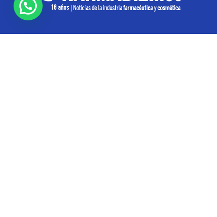
SOBRE NOSOTROS
Pharmabiz es un diario especializado en el quehacer
de la industria farmacéutica y cosmética. Investiga y
analiza noticias desde la Ciudad de Buenos Aires para
toda la región
Contáctanos:
info@pharmabiz.net
SEGUINOS
© Pharmabiz | Copyrıght 2020-2025 | Todos los derechos reservados -