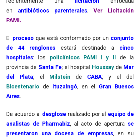
recientemente una
licitación
enfocada
en
antibióticos parenterales
.
Ver Licitación
PAMI.
El
proceso
que está conformado por un
conjunto
de 44 renglones
estará destinado a
cinco
hospitales
: los
policlínicos PAMI I y II
de la
provincia de
Santa Fe
; el hospital
Houssay
de
Mar
del Plata
; el
Milstein
de
CABA
; y el del
Bicentenario
de
Ituzaingó
, en el
Gran Buenos
Aires
.
De acuerdo al
desglose
realizado por el
equipo de
analistas de Pharmabiz
, al acto de apertura
se
presentaron una docena de empresas
, en su