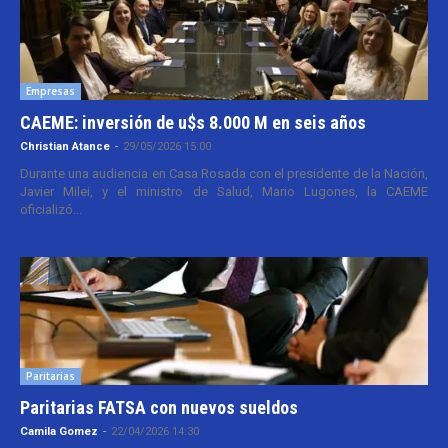
Empresas
CAEME: inversión de u$s 8.000 M en seis años
Christian Atance
-
29/05/2026 15:00
Durante una audiencia en Casa Rosada con el presidente de la Nación,
Javier Milei, y el ministro de Salud, Mario Lugones, la CAEME
oficializó...
Paritarias
Paritarias FATSA con nuevos sueldos
Camila Gomez
-
22/04/2026 14:30