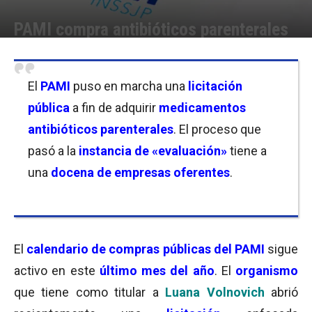
PAMI compra antibióticos parenterales
Por
Mila Goldfeder
-
07/12/2021 16:00
El
PAMI
puso en marcha una
licitación
pública
a fin de adquirir
medicamentos
antibióticos parenterales
. El proceso que
pasó a la
instancia de «evaluación»
tiene a
una
docena
de
empresas
oferentes
.
El
calendario de compras públicas del PAMI
sigue
activo en este
último mes del año
. El
organismo
que tiene como titular a
Luana Volnovich
abrió