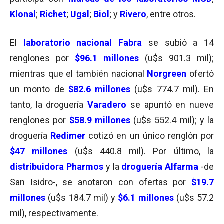
Klonal
;
Richet
;
Ugal
;
Biol
; y
Rivero
, entre otros.
El
laboratorio nacional Fabra
se subió a 14
renglones por
$96.1 millones
(u$s 901.3 mil);
mientras que el también nacional
Norgreen
ofertó
un monto de
$82.6 millones
(u$s 774.7 mil). En
tanto, la droguería
Varadero
se apuntó en nueve
renglones por
$58.9 millones
(u$s 552.4 mil); y la
droguería
Redimer
cotizó en un único renglón por
$47 millones
(u$s 440.8 mil). Por último, la
distribuidora
Pharmos
y la
droguería
Alfarma
-de
San Isidro-, se anotaron con ofertas por
$19.7
millones
(u$s 184.7 mil) y
$6.1 millones
(u$s 57.2
mil), respectivamente.