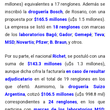
millones) equivalentes a 17 renglones. Además se
inscribió la
droguería
Bosch
, de Rosario, con una
propuesta por
$165.5 millones
(u$s 1.5 millones).
La empresa se listó en
18 renglones
con marcas
de los
laboratorios Bagó
;
Gador
;
Gemepé
;
Teva
;
MSD
;
Novartis
;
Pfizer
;
B. Braun
, y otros.
Por su parte, el nacional
Richet
, se postuló con una
suma de
$143.3 millones
(u$s 1.3 millones),
aunque dicha cifra la facturaría
en caso de resultar
adjudicatario
en el total de 19 renglones en los
que ofertó. Asimismo, la
droguería
Suizo
Argentina
, cotizó
$106.5 millones
(u$s 998.8 mil)
correspondientes a
24 renglones
, en los que
participa con
marcas de los laboratorios MSD
;