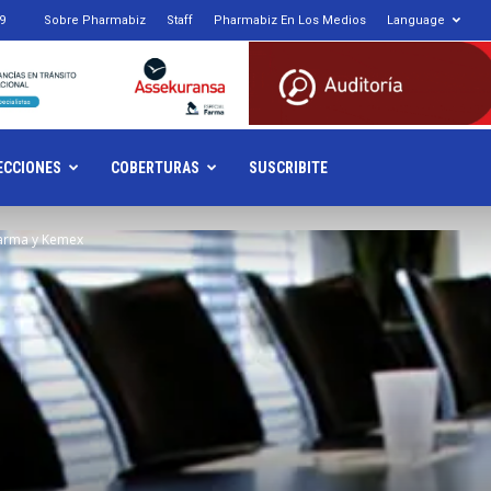
9
Sobre Pharmabiz
Staff
Pharmabiz En Los Medios
Language
armabiz.NET
ECCIONES
COBERTURAS
SUSCRIBITE
farma y Kemex