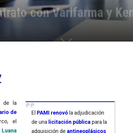
trato con Varifarma y K
d de la
ario de
El
PAMI
renovó
la adjudicación
co, el
de una
licitación pública
para la
a
Luana
adquisición de
antineoplásicos