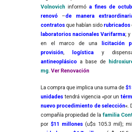
Volnovich
informó
a fines de octub
renovó
–
de manera extraordinari
contratos
que habían sido
rubricados
laboratorios nacionales
Varifarma
; y
en el marco de una
licitación 
provisión
,
logística
y dispens
antineoplásico
a base de
hidroxiu
mg
.
Ver Renovación
La compra que implica una suma de
$1
unidades
tendrá vigencia «por un
térm
nuevo procedimiento de selección
«.
compañía propiedad de la
familia Cont
por
$11 millones
(u$s 105.3 mil); m