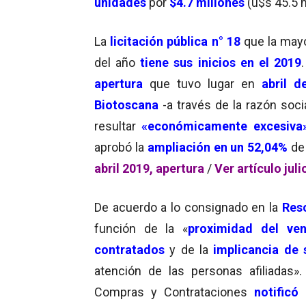
unidades
por
$4.7 millones
(u$s 45.5 m
La
licitación pública n° 18
que la mayo
del año
tiene sus inicios en el 2019
apertura
que tuvo lugar en
abril d
Biotoscana
-a través de la razón soci
resultar
«económicamente excesiva
aprobó la
ampliación en un 52,04%
de
abril 2019, apertura
/
Ver artículo jul
De acuerdo a lo consignado en la
Reso
función de la «
proximidad del ven
contratados
y de la
implicancia de 
atención de las personas afiliadas»
Compras y Contrataciones
notificó