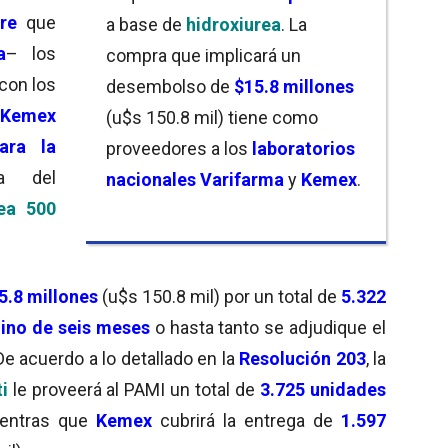
re
que
a base de
hidroxiurea
. La
a
– los
compra que implicará un
con los
desembolso de
$15.8 millones
Kemex
(u$s 150.8 mil) tiene como
para la
proveedores a los
laboratorios
a del
nacionales
Varifarma
y
Kemex
.
rea 500
5.8 millones
(u$s 150.8 mil) por un total de
5.322
ino de seis meses
o hasta tanto se adjudique el
 De acuerdo a lo detallado en la
Resolución 203
, la
i
le proveerá al PAMI un total de
3.725 unidades
ientras que
Kemex
cubrirá la entrega de
1.597