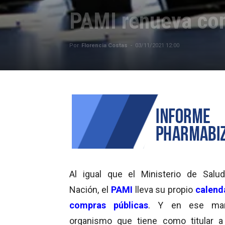
PAMI renueva con
Por
Florencia Costas
-
03/11/2021 12:00
Al igual que el Ministerio de Salu
Nación, el
PAMI
lleva su propio
calend
compras públicas
. Y en ese mar
organismo que tiene como titular 