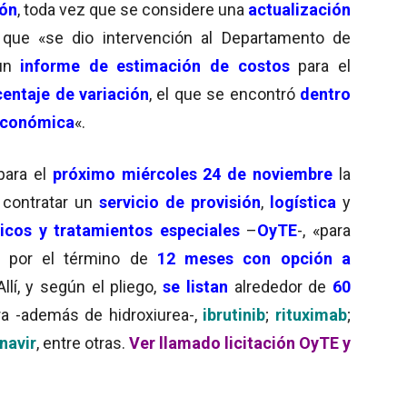
ión
, toda vez que se considere una
actualización
que «se dio intervención al Departamento de
 un
informe de estimación de costos
para el
entaje de variación
, el que se encontró
dentro
 económica
«.
para el
próximo miércoles 24 de noviembre
la
 contratar un
servicio de provisión
,
logística
y
cos y tratamientos especiales
–
OyTE
-, «para
s por el término de
12 meses con opción a
Allí, y según el pliego,
se listan
alrededor de
60
ura -además de hidroxiurea-,
ibrutinib
;
rituximab
;
navir
, entre otras.
Ver llamado licitación OyTE y