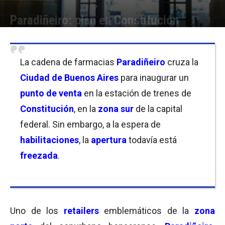
Paradiñeiro: plan en Constitución
Por
Florencia Lippo
-
15/09/2020 08:45
La cadena de farmacias
Paradiñeiro
cruza la
Ciudad de Buenos Aires
para inaugurar un
punto de venta
en la estación de trenes de
Constitución
, en la
zona sur
de la capital
federal. Sin embargo, a la espera de
habilitaciones
, la
apertura
todavía está
freezada
.
Uno de los
retailers
emblemáticos de la
zona