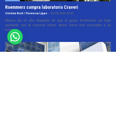
Roemmers compra laboratorio Craveri
Cristina Kroll / Florencia Lippo
-
05/05/2026 20:00
Menos de un año después de que el grupo Roemmers se haya
quedado con el nacional Sidus, ahora suma otra compañía a su
holding....
Informes
CILFA: postura sobre patentes
Christian Atance
-
18/03/2026 15:45
Hoy el gobierno nacional fijó nuevos criterios sobre patentes
farmacéuticas y ya surgen las críticas y posturas. La que se definió
prontamente fue la...