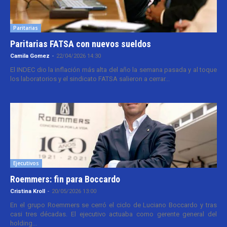
Paritarias
Paritarias FATSA con nuevos sueldos
Camila Gomez
-
22/04/2026 14:30
El INDEC dio la inflación más alta del año la semana pasada y al toque
los laboratorios y el sindicato FATSA salieron a cerrar...
Ejecutivos
Roemmers: fin para Boccardo
Cristina Kroll
-
20/05/2026 13:00
En el grupo Roemmers se cerró el ciclo de Luciano Boccardo y tras
casi tres décadas. El ejecutivo actuaba como gerente general del
holding...