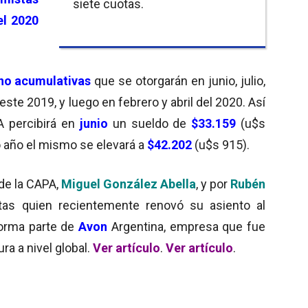
siete cuotas.
l 2020
 no acumulativas
que se otorgarán en junio, julio,
te 2019, y luego en febrero y abril del 2020. Así
A percibirá en
junio
un sueldo de
$33.159
(u$s
 año el mismo se elevará a
$42.202
(u$s 915).
 de la CAPA,
Miguel González Abella
, y por
Rubén
stas quien recientemente renovó su asiento al
forma parte de
Avon
Argentina, empresa que fue
ra a nivel global.
Ver artículo
.
Ver artículo
.