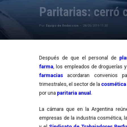
Paritarias: cerró
Por
Equipo de Redacción
-
28/05/2019 11:30
Después de que el personal de
pla
farma
, los empleados de droguerías 
farmacias
acordaran convenios pari
trimestrales, el sector de la
cosmética
por una
paritaria anual
.
La cámara que en la Argentina reún
empresas de la industria cosmética, l
y el
Sindicato de Trabajadores Perf