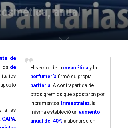
 cosmética, anual
nta de
y los
de
El sector de la
cosmética
y la
tarios
perfumería
firmó su propia
apostó
paritaria
. A contrapartida de
otros gremios que apostaron por
incrementos
trimestrales
, la
e a las
misma estableció un
aumento
a
CAPA
,
anual del
4
0%
a abonarse en
umistas