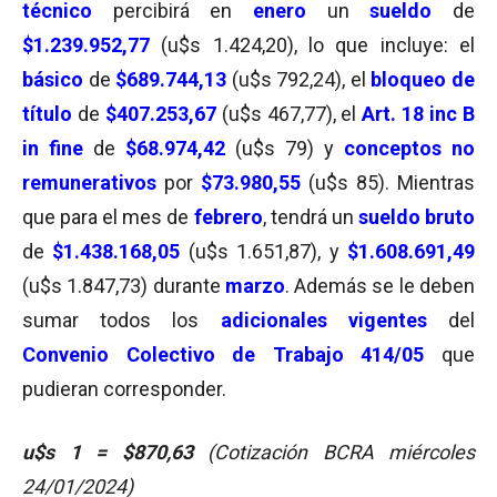
técnico
percibirá en
enero
un
sueldo
de
$1.239.952,77
(u$s 1.424,20), lo que incluye: el
básico
de
$689.744,13
(u$s 792,24), el
bloqueo de
título
de
$407.253,67
(u$s 467,77), el
Art. 18 inc B
in fine
de
$68.974,42
(u$s 79) y
conceptos no
remunerativos
por
$73.980,55
(u$s 85). Mientras
que para el mes de
febrero
, tendrá un
sueldo bruto
de
$1.438.168,05
(u$s 1.651,87), y
$1.608.691,49
(u$s 1.847,73) durante
marzo
. Además se le deben
sumar todos los
adicionales vigentes
del
Convenio Colectivo de Trabajo 414/05
que
pudieran corresponder.
u$s 1 = $870,63
(Cotización BCRA miércoles
24/01/2024)