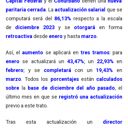
Capital Federal
y el
Conurbano
tienen una
nueva
paritaria cerrada
. La
actualización salarial
que se
computará será del
86,13%
respecto a la escala
de
diciembre 2023
y se
otorgará
en forma
retroactiva
desde
enero
y hasta
marzo
.
Así, el
aumento
se aplicará en
tres tramos
: para
enero
se actualizará un
43,47%
; un
22,93
%
en
febrero
; y se
completará
con un
19,43%
en
marzo
. Todos los
porcentajes
están
calculados
sobre
la
base de diciembre del año pasado
, el
último mes en que se
registró una actualización
previo a este trato.
Tras esta actualización un
director