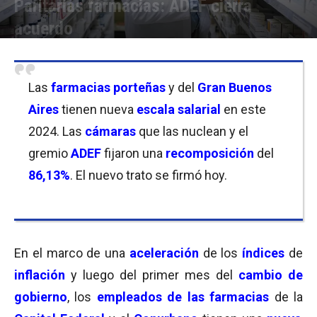
Paritarias farmacias: ADEF cierra
acuerdo
Por
Javier Bartolomeo
-
25/01/2024 16:00
Las
farmacias porteñas
y del
Gran Buenos
Aires
tienen nueva
escala salarial
en este
2024. Las
cámaras
que las nuclean y el
gremio
ADEF
fijaron una
recomposición
del
86,13%
. El nuevo trato se firmó hoy.
En el marco de una
aceleración
de los
índices
de
inflación
y luego del primer mes del
cambio de
gobierno
, los
empleados de las farmacias
de la