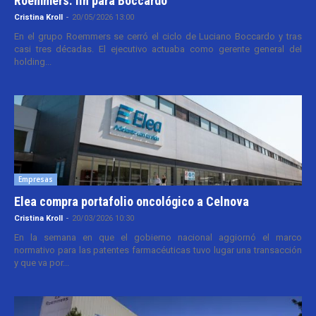
Roemmers: fin para Boccardo
Cristina Kroll
-
20/05/2026 13:00
En el grupo Roemmers se cerró el ciclo de Luciano Boccardo y tras
casi tres décadas. El ejecutivo actuaba como gerente general del
holding...
Empresas
Elea compra portafolio oncológico a Celnova
Cristina Kroll
-
20/03/2026 10:30
En la semana en que el gobierno nacional aggiornó el marco
normativo para las patentes farmacéuticas tuvo lugar una transacción
y que va por...