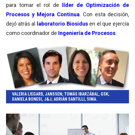
para tomar el rol de
líder de
Optimización de
Procesos y Mejora Continua
. Con esta decisión,
dejó atrás al
laboratorio Biosidus
en el que ejercía
como coordinador de
Ingeniería de Procesos
.
VALERIA LIEGARD, JANSSEN; TOMÁS IBARZÁBAL, GSK;
DANIELA BONESI, J&J; ADRIÁN SANTILLI, SIMA.