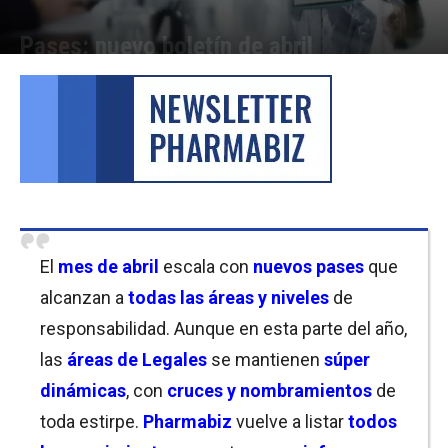
Pases: nuevo boletín de abril
Por
Laura Ponasso
-
13/04/2022 13:15
El
mes de abril
escala con
nuevos pases
que
alcanzan a
todas las áreas y niveles
de
responsabilidad. Aunque en esta parte del año,
las
áreas de Legales
se mantienen
súper
dinámicas
, con
cruces y nombramientos
de
toda estirpe.
Pharmabiz
vuelve a listar
todos