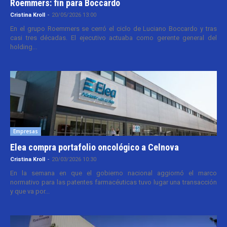
Roemmers: fin para Boccardo
Cristina Kroll
-
20/05/2026 13:00
En el grupo Roemmers se cerró el ciclo de Luciano Boccardo y tras
casi tres décadas. El ejecutivo actuaba como gerente general del
holding...
Empresas
Elea compra portafolio oncológico a Celnova
Cristina Kroll
-
20/03/2026 10:30
En la semana en que el gobierno nacional aggiornó el marco
normativo para las patentes farmacéuticas tuvo lugar una transacción
y que va por...