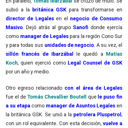
En paralelo,
Tomás Ibarzábal
se cruzó de multi. Se
subió a la
británica GSK
para transformarse en
director de Legales
en el
negocio de Consumo
Masivo
. Dejó atrás al grupo
Sanofi
donde ejercía
como
manager de Legales
para la región Cono Sur
y para todas sus
unidades de negocio
. A su vez, el
sillón francés de Ibarzábal
le quedó a
Matías
Koch
, quien ejerció como
Legal Counsel de GSK
por un año y medio.
Otro egreso relacionado
con el área de Legales
fue el de
Tomás Chevallier Boutell
que
le puso fin
a su etapa
como
manager de Asuntos Legales
en
la británica GSK. Se unió a la
petrolera Pluspetrol
,
con un rol equivalente. Con esta decisión,
vuelve a