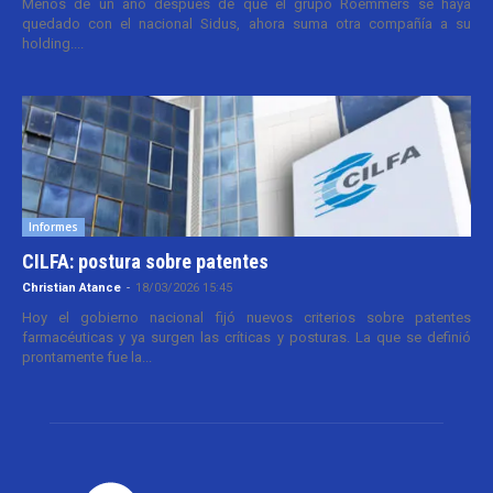
Menos de un año después de que el grupo Roemmers se haya
quedado con el nacional Sidus, ahora suma otra compañía a su
holding....
Informes
CILFA: postura sobre patentes
Christian Atance
-
18/03/2026 15:45
Hoy el gobierno nacional fijó nuevos criterios sobre patentes
farmacéuticas y ya surgen las críticas y posturas. La que se definió
prontamente fue la...