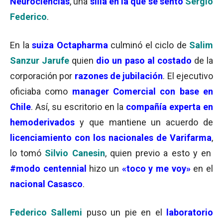
Neurociencias
, una
silla en la que se sentó
Sergio
Federico
.
En la
suiza Octapharma
culminó el ciclo de
Salim
Sanzur Jarufe
quien
dio un paso al costado
de la
corporación por
razones de jubilación
. El ejecutivo
oficiaba como
manager Comercial con base en
Chile
. Así, su escritorio en la
compañía experta en
hemoderivados
y que mantiene un acuerdo de
licenciamiento con los nacionales de Varifarma
,
lo tomó
Silvio Canesin
, quien previo a esto y en
#modo centennial
hizo un
«toco y me voy»
en el
nacional Casasco
.
Federico Sallemi
puso un pie en el
laboratorio