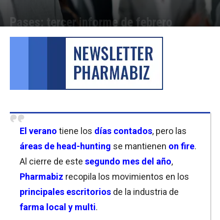
Pases: tercer informe de febrero
Por
Equipo de Redacción
-
18/02/2022 12:00
El verano
tiene los
días contados
, pero las
áreas de head-hunting
se mantienen
on fire
.
Al cierre de este
segundo mes del año
,
Pharmabiz
recopila los movimientos en los
principales escritorios
de la industria de
farma local y multi
.