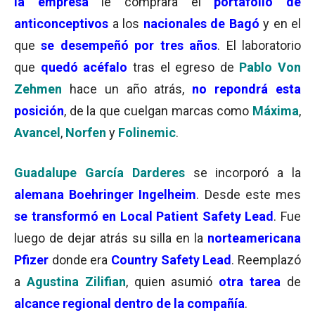
la empresa
le comprara el
portafolio de
anticonceptivos
a los
nacionales de Bagó
y en el
que
se desempeñó por tres años
. El laboratorio
que
quedó acéfalo
tras el egreso de
Pablo Von
Zehmen
hace un año atrás,
no repondrá esta
posición
, de la que cuelgan marcas como
Máxima
,
Avancel
,
Norfen
y
Folinemic
.
Guadalupe García Darderes
se incorporó a la
alemana Boehringer Ingelheim
. Desde este mes
se transformó en Local Patient Safety Lead
. Fue
luego de dejar atrás su silla en la
norteamericana
Pfizer
donde era
Country Safety Lead
. Reemplazó
a
Agustina Zilifian
, quien asumió
otra tarea
de
alcance regional dentro de la compañía
.