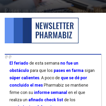
Pases: un nuevo informe de marzo al día
Por
Equipo de Redacción
-
25/03/2022 13:30
El feriado
de esta semana
no fue un
obstáculo
para que los
pases en farma
sigan
súper calientes
. A poco de
que se dé por
concluido el mes
Pharmabiz se mantiene
firme con su
informe semanal
en el que
realiza un
afinado check list
de los