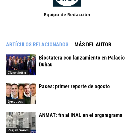
Equipo de Redacción
ARTÍCULOS RELACIONADOS
MÁS DEL AUTOR
Biostatera con lanzamiento en Palacio
Duhau
ZNewsletter
Pases: primer reporte de agosto
Ejecutivos
ANMAT: fin al INAL en el organigrama
Regulaciones