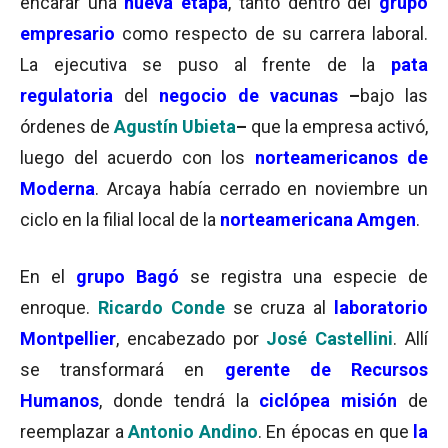
encarar una
nueva etapa
, tanto dentro del
grupo
empresario
como respecto de su carrera laboral.
La ejecutiva se puso al frente de la
pata
regulatoria
del
negocio de vacunas
–
bajo las
órdenes de
Agustín Ubieta
–
que la empresa activó,
luego del acuerdo con los
norteamericanos de
Moderna
. Arcaya había cerrado en noviembre un
ciclo en la filial local de la
norteamericana Amgen
.
En el
grupo Bagó
se registra una especie de
enroque.
Ricardo Conde
se cruza al
laboratorio
Montpellier
, encabezado por
José Castellini
. Allí
se transformará en
gerente de Recursos
Humanos
, donde tendrá la
ciclópea misión
de
reemplazar a
Antonio Andino
. En épocas en que
la