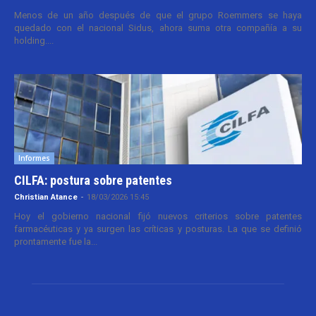
Menos de un año después de que el grupo Roemmers se haya
quedado con el nacional Sidus, ahora suma otra compañía a su
holding....
Informes
CILFA: postura sobre patentes
Christian Atance
-
18/03/2026 15:45
Hoy el gobierno nacional fijó nuevos criterios sobre patentes
farmacéuticas y ya surgen las críticas y posturas. La que se definió
prontamente fue la...