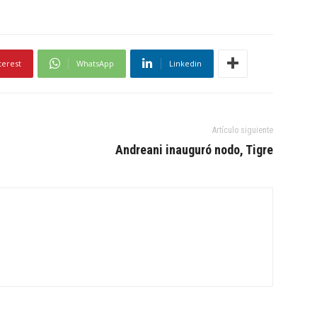
terest
WhatsApp
Linkedin
Artículo siguiente
Andreani inauguró nodo, Tigre