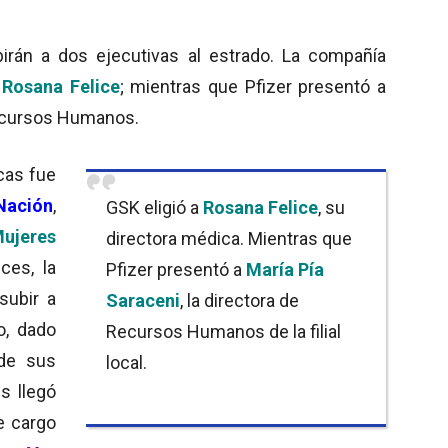
irán a dos ejecutivas al estrado. La compañía
,
Rosana Felice
; mientras que Pfizer presentó a
Recursos Humanos.
icas fue
Nación
,
GSK eligió a
Rosana Felice
, su
ujeres
directora médica. Mientras que
ces, la
Pfizer presentó a
María Pía
subir a
Saraceni
, la directora de
o, dado
Recursos Humanos de la filial
de sus
local.
s llegó
e cargo