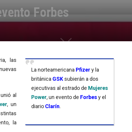
evento Forbes
ia, las
nuevas
La norteamericana
Pfizer
y la
británica
GSK
subierán a dos
ejecutivas al estrado de
Mujeres
unió al
Power
, un evento de
Forbes
y el
wer
, un
diario
Clarín
.
tintas
nto, la