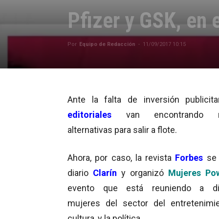
Pfizer y GSK, en 
Por
Equipo de Redacción
-
11/09/2017 10:15
Ante la falta de inversión publicitar
editoriales
van encontrando 
alternativas para salir a flote.
Ahora, por caso, la revista
Forbes
se 
diario
Clarín
y organizó
Mujeres Po
evento que está reuniendo a dis
mujeres del sector del entretenimie
cultura, y la política.