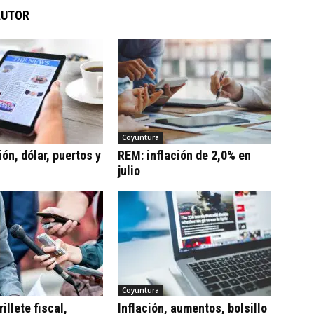
AUTOR
Coyuntura
ón, dólar, puertos y
REM: inflación de 2,0% en
julio
Coyuntura
illete fiscal,
Inflación, aumentos, bolsillo