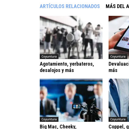
ARTÍCULOS RELACIONADOS
MÁS DEL 
Coyuntura
Coyuntura
Agotamiento, yerbateros,
Devaluaci
desalojos y más
más
Coyuntura
Coyuntura
Big Mac, Cheeky,
Coppel, gr