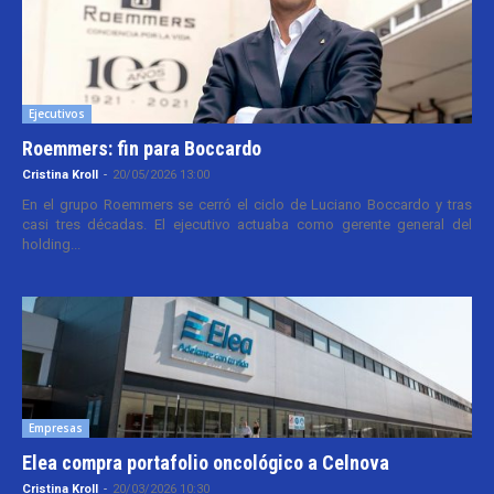
Ejecutivos
Roemmers: fin para Boccardo
Cristina Kroll
-
20/05/2026 13:00
En el grupo Roemmers se cerró el ciclo de Luciano Boccardo y tras
casi tres décadas. El ejecutivo actuaba como gerente general del
holding...
Empresas
Elea compra portafolio oncológico a Celnova
Cristina Kroll
-
20/03/2026 10:30