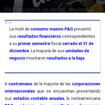
P&G cae fuerte en ventas, resultados
Por
Facundo Rivera
-
27/01/2023 16:30
La multi de
consumo masivo
P&G
presentó
sus
resultados financieros
correspondientes
a su
primer semestre
fiscal
cerrado el 31 de
diciembre
. La mayoría de sus
unidades de
negocio
mostraron
resultados
a la baja
.
A
contramano
de la mayoría de las
corporaciones
internacionales
que se encuentran presentando
sus
estados contable anuales
, la norteamericana