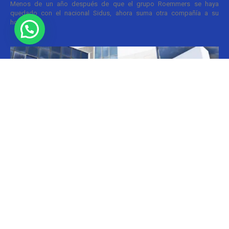
Menos de un año después de que el grupo Roemmers se haya
quedado con el nacional Sidus, ahora suma otra compañía a su
holding....
Informes
CILFA: postura sobre patentes
Christian Atance
-
18/03/2026 15:45
Hoy el gobierno nacional fijó nuevos criterios sobre patentes
farmacéuticas y ya surgen las críticas y posturas. La que se definió
prontamente fue la...