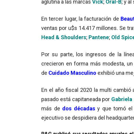
aglutina a las marcas
Vick
;
Oral-B
; y a
En tercer lugar, la facturación de
Beau
ventas por u$s 14.417 millones. Se tr
Head & Shoulders
;
Pantene
;
Old Spic
Por su parte, los ingresos de la líne
crecieron en forma más modesta, u
de
Cuidado Masculino
exhibió una mej
En el año fiscal 2020 la multi cambió
pasado está capitaneada por
Gabriela
más de
dos décadas
y que tomó el 
ejecutivo se despidiera del headquarte
P&G publicó sus resultados anuales el