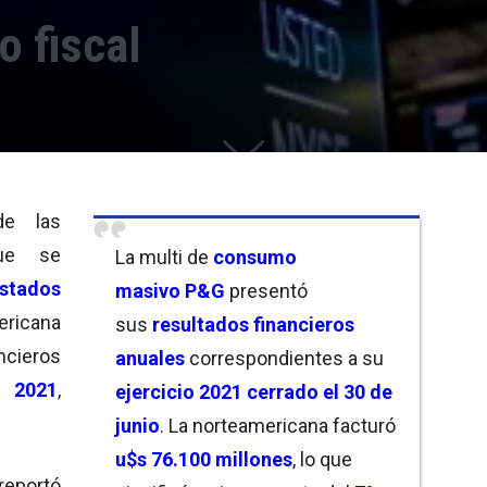
o fiscal
de las
e se
La multi de
consumo
stados
masivo
P&G
presentó
ericana
sus
resultados financieros
ncieros
anuales
correspondientes a su
l 2021
,
ejercicio 2021 cerrado el 30 de
junio
. La norteamericana facturó
u$s 76.100 millones
, lo que
 reportó