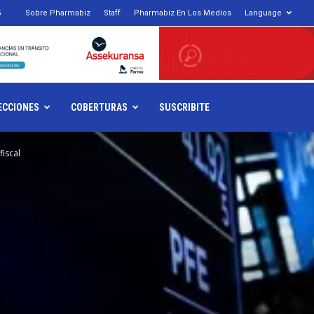
5
Sobre Pharmabiz
Staff
Pharmabiz En Los Medios
Language
armabiz.NET
ECCIONES
COBERTURAS
SUSCRIBITE
iscal