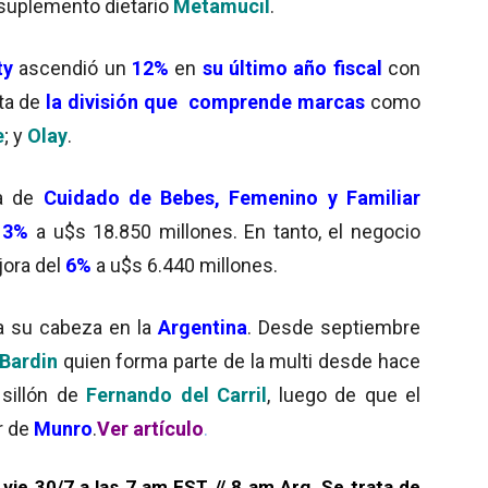
l suplemento dietario
Metamucil
.
ty
ascendió un
12%
en
su último año fiscal
con
ata de
la división que comprende marcas
como
e
; y
Olay
.
a de
Cuidado de Bebes, Femenino y Familiar
n
3%
a u$s 18.850 millones. En tanto, el negocio
ora del
6%
a u$s 6.440 millones.
 a su cabeza en la
Argentina
. Desde septiembre
 Bardin
quien forma parte de la multi desde hace
sillón de
Fernando del Carril
, luego de que el
r de
Munro
.
Ver artículo
.
 vie 30/7 a las 7 am EST // 8 am Arg.
Se trata de