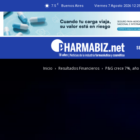
C
7.5
Buenos Aires
Viernes 7 Agosto 2026 12:2
Ph
S
Inicio
Resultados Financieros
P&G crece 7%, año f