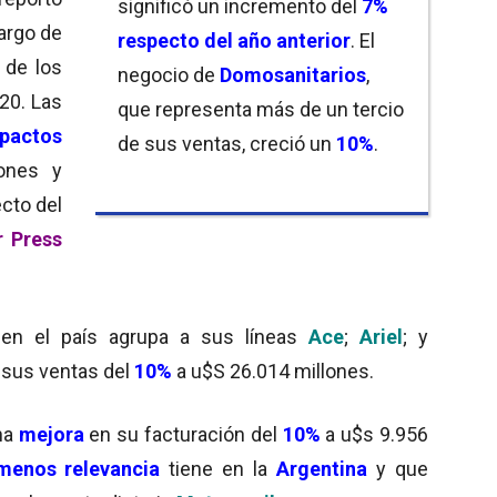
significó un incremento del
7%
largo de
respecto del año anterior
. El
 de los
negocio de
Domosanitarios
,
20. Las
que representa más de un tercio
pactos
de sus ventas, creció un
10%
.
iones y
cto del
r Press
en el país agrupa a sus líneas
Ace
;
Ariel
; y
 sus ventas del
10%
a u$S 26.014 millones.
na
mejora
en su facturación del
10%
a u$s 9.956
menos relevancia
tiene en la
Argentina
y que