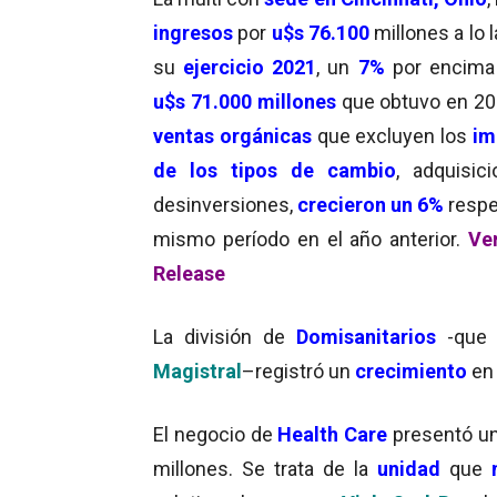
ingresos
por
u$s 76.100
millones a lo 
su
ejercicio 2021
, un
7%
por encima
u$s 71.000 millones
que obtuvo en 20
ventas orgánicas
que excluyen los
im
de los tipos de cambio
, adquisic
desinversiones,
crecieron un 6%
respe
mismo período en el año anterior.
Ve
Release
La división de
Domisanitarios
-que 
Magistral
–registró un
crecimiento
en
El negocio de
Health Care
presentó u
millones. Se trata de la
unidad
que