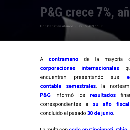
P&G crece 7%, añ
Por
Christian Atance
-
30/07/2021 11:30
A
contramano
de la mayoría 
corporaciones internacionales
qu
encuentran presentando sus
e
contable semestrales
, la norteam
P&G
informó los
resultados
fina
correspondientes a
su año fisca
concluido el pasado
30 de junio
.
La multi con
sede en Cincinnati, Ohio
,