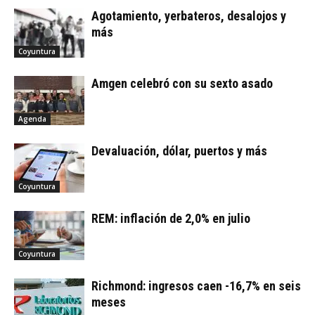
Agotamiento, yerbateros, desalojos y
más
Coyuntura
Amgen celebró con su sexto asado
Agenda
Devaluación, dólar, puertos y más
Coyuntura
REM: inflación de 2,0% en julio
Coyuntura
Richmond: ingresos caen -16,7% en seis
meses