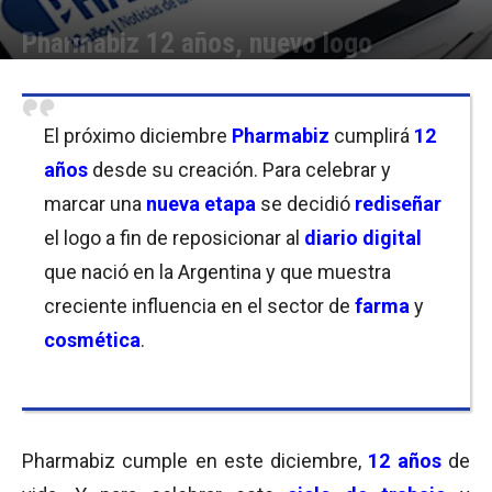
Pharmabiz 12 años, nuevo logo
Por
Equipo de Redacción
-
04/11/2019 12:30
El próximo diciembre
Pharmabiz
cumplirá
12
años
desde su creación. Para celebrar y
marcar una
nueva etapa
se decidió
rediseñar
el logo a fin de reposicionar al
diario digital
que nació en la Argentina y que muestra
creciente influencia en el sector de
farma
y
cosmética
.
Pharmabiz cumple en este diciembre,
12 años
de