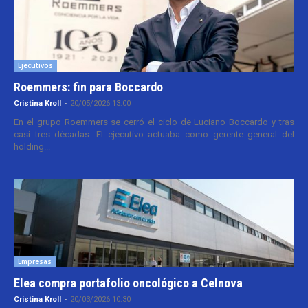
Ejecutivos
Roemmers: fin para Boccardo
Cristina Kroll
-
20/05/2026 13:00
En el grupo Roemmers se cerró el ciclo de Luciano Boccardo y tras
casi tres décadas. El ejecutivo actuaba como gerente general del
holding...
Empresas
Elea compra portafolio oncológico a Celnova
Cristina Kroll
-
20/03/2026 10:30