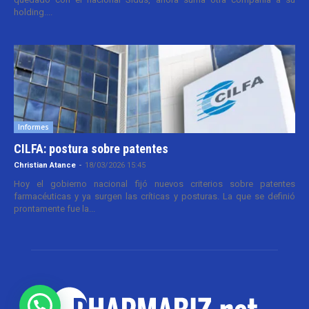
holding....
Informes
CILFA: postura sobre patentes
Christian Atance
-
18/03/2026 15:45
Hoy el gobierno nacional fijó nuevos criterios sobre patentes
farmacéuticas y ya surgen las críticas y posturas. La que se definió
prontamente fue la...