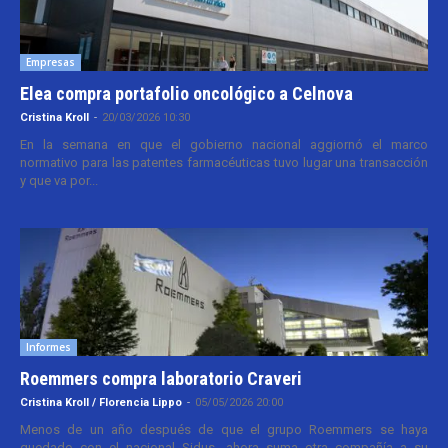
Empresas
Elea compra portafolio oncológico a Celnova
Cristina Kroll
-
20/03/2026 10:30
En la semana en que el gobierno nacional aggiornó el marco
normativo para las patentes farmacéuticas tuvo lugar una transacción
y que va por...
Informes
Roemmers compra laboratorio Craveri
Cristina Kroll / Florencia Lippo
-
05/05/2026 20:00
Menos de un año después de que el grupo Roemmers se haya
quedado con el nacional Sidus, ahora suma otra compañía a su