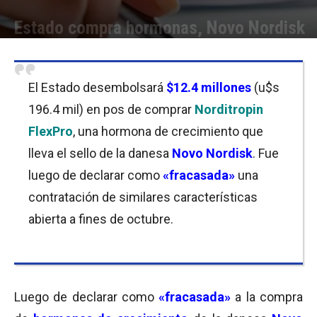
Estado compra hormonas, Novo Nordisk
Por
Equipo de Redacción
-
04/11/2019 12:15
El Estado desembolsará
$12.4 millones
(u$s
196.4 mil) en pos de comprar
Norditropin
FlexPro
, una hormona de crecimiento que
lleva el sello de la danesa
Novo Nordisk
. Fue
luego de declarar como
«fracasada»
una
contratación de similares características
abierta a fines de octubre.
Luego de declarar como
«fracasada»
a la compra