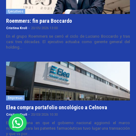
Ejecutivos
Roemmers: fin para Boccardo
Cristina Kroll
-
20/05/2026 13:00
En el grupo Roemmers se cerró el ciclo de Luciano Boccardo y tras
casi tres décadas. El ejecutivo actuaba como gerente general del
holding...
Empresas
Elea compra portafolio oncológico a Celnova
Cristina Kroll
-
20/03/2026 10:30
En la semana en que el gobierno nacional aggiornó el marco
normativo para las patentes farmacéuticas tuvo lugar una transacción
y que va por...