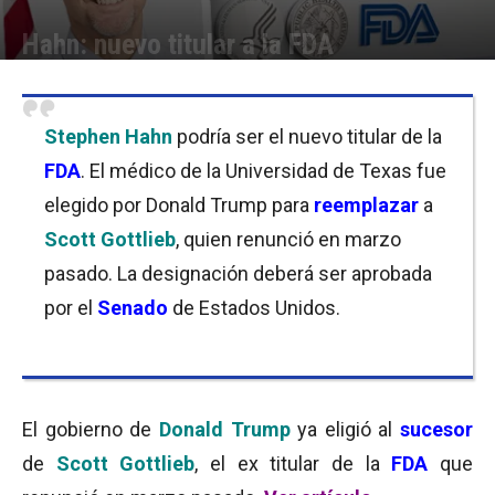
Hahn: nuevo titular a la FDA
Por
Equipo de Redacción
-
04/11/2019 12:00
Stephen Hahn
podría ser el nuevo titular de la
FDA
. El médico de la Universidad de Texas fue
elegido por Donald Trump para
reemplazar
a
Scott Gottlieb
, quien renunció en marzo
pasado. La designación deberá ser aprobada
por el
Senado
de Estados Unidos.
El gobierno de
Donald Trump
ya eligió al
sucesor
de
Scott Gottlieb
, el ex titular de la
FDA
que