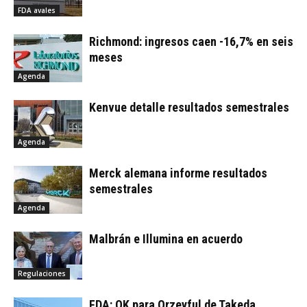
FDA avales
Richmond: ingresos caen -16,7% en seis
meses
Agenda
Kenvue detalle resultados semestrales
Agenda
Merck alemana informe resultados
semestrales
Agenda
Malbrán e Illumina en acuerdo
Regulaciones
FDA: OK para Orzeyful de Takeda