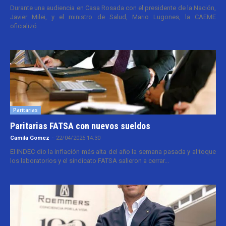
Durante una audiencia en Casa Rosada con el presidente de la Nación,
Javier Milei, y el ministro de Salud, Mario Lugones, la CAEME
oficializó...
Paritarias
Paritarias FATSA con nuevos sueldos
Camila Gomez
-
22/04/2026 14:30
El INDEC dio la inflación más alta del año la semana pasada y al toque
los laboratorios y el sindicato FATSA salieron a cerrar...