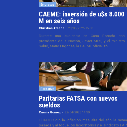
Empresas
CAEME: inversión de u$s 8.000
M en seis años
Christian Atance
-
29/05/2026 15:00
Durante una audiencia en Casa Rosada con 
presidente de la Nación, Javier Milei, y el ministro
Salud, Mario Lugones, la CAEME oficializó...
Paritarias
Paritarias FATSA con nuevos
sueldos
Camila Gomez
-
22/04/2026 14:30
El INDEC dio la inflación más alta del año la sem
pasada y al toque los laboratorios y el sindicato FA