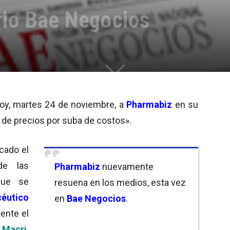
rio Bae Negocios
hoy, martes 24 de noviembre, a
Pharmabiz
en su
o de precios por suba de costos».
icado el
de las
Pharmabiz
nuevamente
que se
resuena en los medios, esta vez
céutico
en
Bae Negocios
.
ente el
 Macri
.