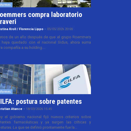
nformes
oemmers compra laboratorio
raveri
istina Kroll / Florencia Lippo
-
05/05/2026 20:00
nos de un año después de que el grupo Roemmers
 haya quedado con el nacional Sidus, ahora suma
ra compañía a su holding....
nformes
ILFA: postura sobre patentes
ristian Atance
-
18/03/2026 15:45
y el gobierno nacional fijó nuevos criterios sobre
tentes farmacéuticas y ya surgen las críticas y
sturas. La que se definió prontamente fue la...