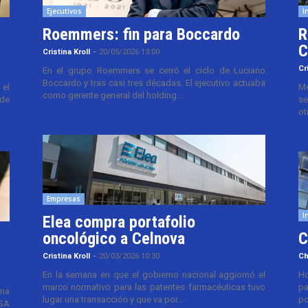
Ejecutivos
I
Roemmers: fin para Boccardo
R
C
Cristina Kroll
-
20/05/2026 13:00
Cr
En el grupo Roemmers se cerró el ciclo de Luciano
Boccardo y tras casi tres décadas. El ejecutivo actuaba
el
Me
como gerente general del holding...
 de
se
ot
Empresas
I
Elea compra portafolio
oncológico a Celnova
C
Cristina Kroll
-
20/03/2026 10:30
Ch
En la semana en que el gobierno nacional aggiornó el
Ho
marco normativo para las patentes farmacéuticas tuvo
pa
ana
lugar una transacción y que va por...
po
TSA