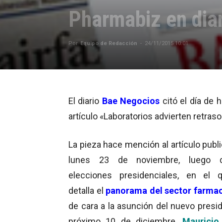
Pharmabiz en dia
Por
Equipo de Redacción
-
24/11/2015 10:01
El diario
Bae Negocios
citó el día de 
artículo «Laboratorios advierten retras
La pieza hace mención al artículo publ
lunes 23 de noviembre, luego 
elecciones presidenciales, en el 
detalla el
panorama del sector farma
de cara a la asunción del nuevo presid
próximo 10 de diciembre,
Mauricio