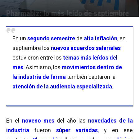
Pharmabiz: lo más leído de septiembre
Por
Equipo de Redacción
-
01/10/2023 12:00
En un
segundo semestre
de
alta inflación
, en
septiembre los
nuevos acuerdos salariales
estuvieron entre los
temas más leídos del
mes
. Asimismo, los
movimientos dentro de
la industria de farma
también captaron la
atención de la audiencia especializada
.
En el
noveno mes
del año las
novedades de la
industria
fueron
súper variadas
, y en ese