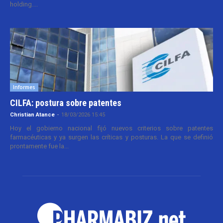
holding....
Informes
CILFA: postura sobre patentes
Christian Atance
-
18/03/2026 15:45
Hoy el gobierno nacional fijó nuevos criterios sobre patentes
farmacéuticas y ya surgen las críticas y posturas. La que se definió
prontamente fue la...