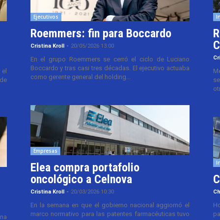
Ejecutivos
I
Roemmers: fin para Boccardo
R
C
Cristina Kroll
-
20/05/2026 13:00
Cr
En el grupo Roemmers se cerró el ciclo de Luciano
Boccardo y tras casi tres décadas. El ejecutivo actuaba
el
Me
como gerente general del holding...
 de
se
ot
Empresas
I
Elea compra portafolio
oncológico a Celnova
C
Cristina Kroll
-
20/03/2026 10:30
Ch
En la semana en que el gobierno nacional aggiornó el
Ho
marco normativo para las patentes farmacéuticas tuvo
pa
ana