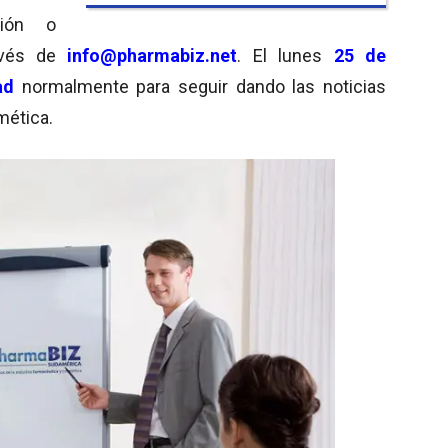
ción o
avés de
info@pharmabiz.net
. El lunes
25 de
dad
normalmente para seguir dando las noticias
mética.