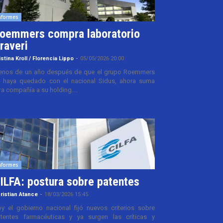
nformes
oemmers compra laboratorio
raveri
istina Kroll / Florencia Lippo
-
05/05/2026 20:00
nos de un año después de que el grupo Roemmers
 haya quedado con el nacional Sidus, ahora suma
ra compañía a su holding....
nformes
ILFA: postura sobre patentes
ristian Atance
-
18/03/2026 15:45
y el gobierno nacional fijó nuevos criterios sobre
tentes farmacéuticas y ya surgen las críticas y