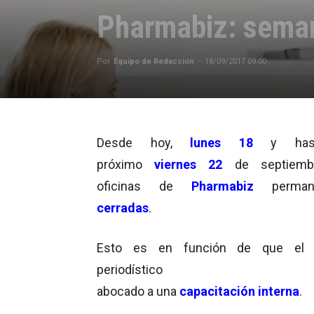
Pharmabiz: seman
Por
Equipo de Redacción
-
18/09/2017 09:00
Desde hoy,
lunes 18
y has
próximo
viernes 22
de septiemb
oficinas de
Pharmabiz
perman
cerradas
.
Esto es en función de que el 
periodístico est
abocado a una
capacitación interna
.