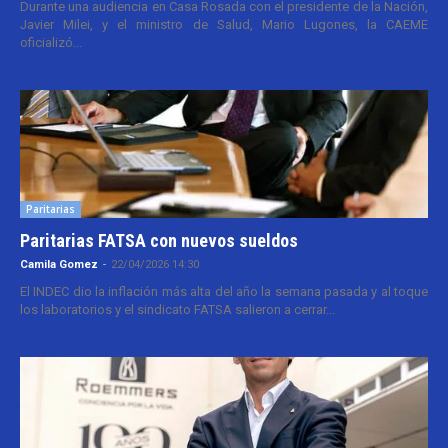
Durante una audiencia en Casa Rosada con el presidente de la Nación,
Javier Milei, y el ministro de Salud, Mario Lugones, la CAEME
oficializó...
Paritarias
Paritarias FATSA con nuevos sueldos
Camila Gomez
-
22/04/2026 14:30
El INDEC dio la inflación más alta del año la semana pasada y al toque
los laboratorios y el sindicato FATSA salieron a cerrar...