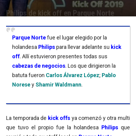
Philips de kick off en Parque Norte
Por
Equipo de Redacción
-
07/03/2019 10:00
Parque Norte
fue el lugar elegido por la
holandesa
Philips
para llevar adelante su
kick
off
. Allí estuvieron presentes todas sus
cabezas de negocios
. Los que dirigieron la
batuta fueron
Carlos Álvarez López
;
Pablo
Norese
y
Shamir Waldmann
.
La temporada de
kick offs
ya comenzó y otra multi
que tuvo el propio fue la holandesa
Philips
que