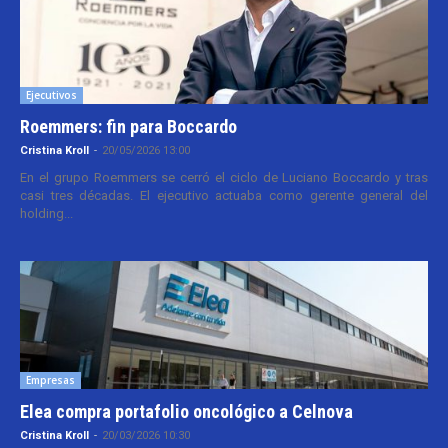
Ejecutivos
Roemmers: fin para Boccardo
Cristina Kroll
-
20/05/2026 13:00
En el grupo Roemmers se cerró el ciclo de Luciano Boccardo y tras
casi tres décadas. El ejecutivo actuaba como gerente general del
holding...
Empresas
Elea compra portafolio oncológico a Celnova
Cristina Kroll
-
20/03/2026 10:30