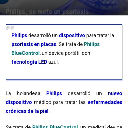
Philips, se mete en psoriasis
Por
Equipo de Redacción
-
04/11/2016 10:15
Philips
desarrolló un
dispositivo
para tratar la
psoriasis en placas
. Se trata de
Philips
BlueControl
, un device portátil con
tecnología LED
azul.
La holandesa
Philips
desarrolló un
nuevo
dispositivo
médico para tratar las
enfermedades
crónicas de la piel
.
Se trata de
Philips BlueControl
, un medical device