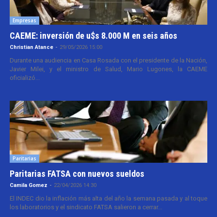
Empresas
CAEME: inversión de u$s 8.000 M en seis años
Christian Atance
-
29/05/2026 15:00
Durante una audiencia en Casa Rosada con el presidente de la Nación,
Javier Milei, y el ministro de Salud, Mario Lugones, la CAEME
oficializó...
Paritarias
Paritarias FATSA con nuevos sueldos
Camila Gomez
-
22/04/2026 14:30
El INDEC dio la inflación más alta del año la semana pasada y al toque
los laboratorios y el sindicato FATSA salieron a cerrar...