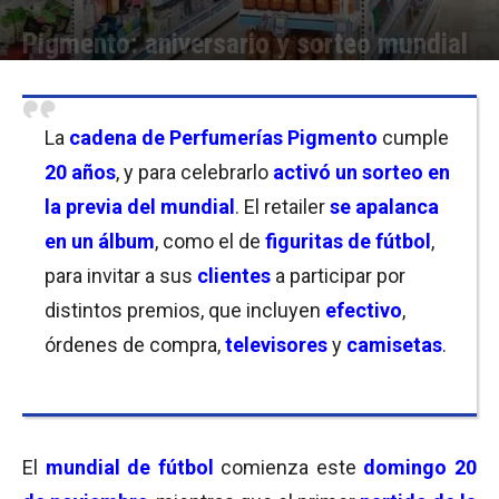
Pigmento: aniversario y sorteo mundial
Por
Florencia Lippo
-
15/11/2022 20:45
La
cadena de Perfumerías Pigmento
cumple
20 años
, y para celebrarlo
activó un sorteo en
la previa del mundial
. El retailer
se apalanca
en un
álbum
, como el de
figuritas de fútbol
,
para invitar a sus
clientes
a participar por
distintos premios, que incluyen
efectivo
,
órdenes de compra,
televisores
y
camisetas
.
El
mundial de fútbol
comienza este
domingo 20