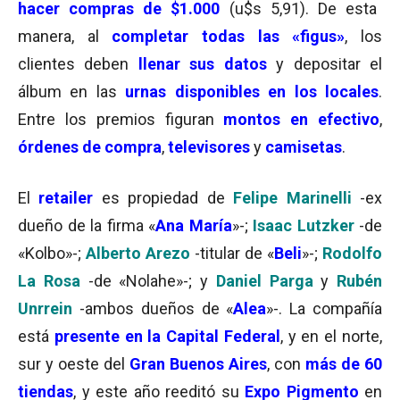
hacer compras de $1.000
(u$s 5,91). De esta
manera, al
completar todas las «figus»
, los
clientes deben
llenar sus datos
y depositar el
álbum en las
urnas disponibles en los locales
.
Entre los premios figuran
montos en efectivo
,
órdenes de compra
,
televisores
y
camisetas
.
El
retailer
es propiedad de
Felipe Marinelli
-ex
dueño de la firma «
Ana María
»-;
Isaac Lutzker
-de
«Kolbo»-;
Alberto Arezo
-titular de «
Beli
»-;
Rodolfo
La Rosa
-de «Nolahe»-; y
Daniel Parga
y
Rubén
Unrrein
-ambos dueños de «
Alea
»-. La compañía
está
presente en la Capital Federal
, y en el norte,
sur y oeste del
Gran Buenos Aires
, con
más de 60
tiendas
, y este año reeditó su
Expo Pigmento
en