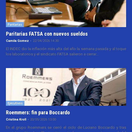
Paritarias
Paritarias FATSA con nuevos sueldos
Camila Gomez
-
22/04/2026 14:30
El INDEC dio la inflación más alta del año la semana pasada y al toque
los laboratorios y el sindicato FATSA salieron a cerrar...
Ejecutivos
Roemmers: fin para Boccardo
Cristina Kroll
-
20/05/2026 13:00
En el grupo Roemmers se cerró el ciclo de Luciano Boccardo y tras