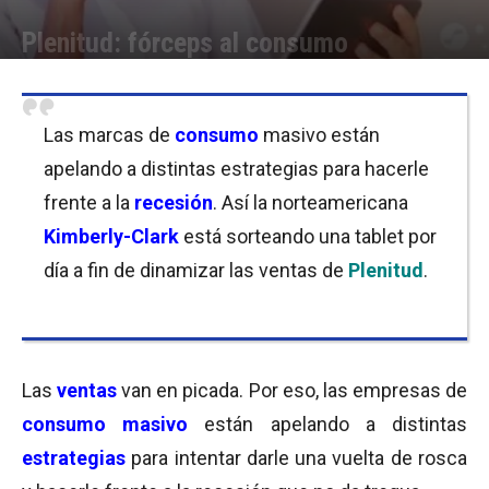
Plenitud: fórceps al consumo
Por
Equipo de Redacción
-
13/05/2019 10:15
Las marcas de
consumo
masivo están
apelando a distintas estrategias para hacerle
frente a la
recesión
. Así la norteamericana
Kimberly-Clark
está sorteando una tablet por
día a fin de dinamizar las ventas de
Plenitud
.
Las
ventas
van en picada. Por eso, las empresas de
consumo masivo
están apelando a distintas
estrategias
para intentar darle una vuelta de rosca