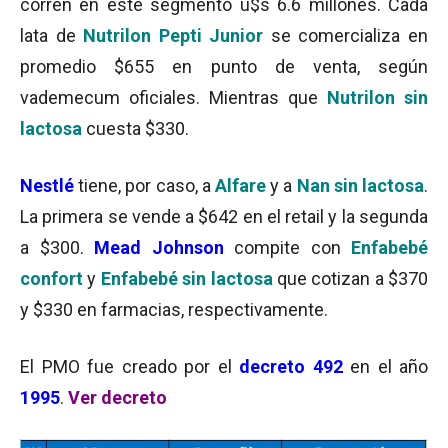
corren en este segmento u$s 6.6 millones. Cada
lata de
Nutrilon Pepti Junior
se comercializa en
promedio $655 en punto de venta, según
vademecum oficiales. Mientras que
Nutrilon sin
lactosa
cuesta $330.
Nestlé
tiene, por caso, a
Alfare
y a
Nan sin lactosa
.
La primera se vende a $642 en el retail y la segunda
a $300.
Mead Johnson
compite con
Enfabebé
confort
y
Enfabebé
sin lactosa
que cotizan a $370
y $330 en farmacias, respectivamente.
El PMO fue creado por el
decreto 492
en el año
1995
.
Ver decreto