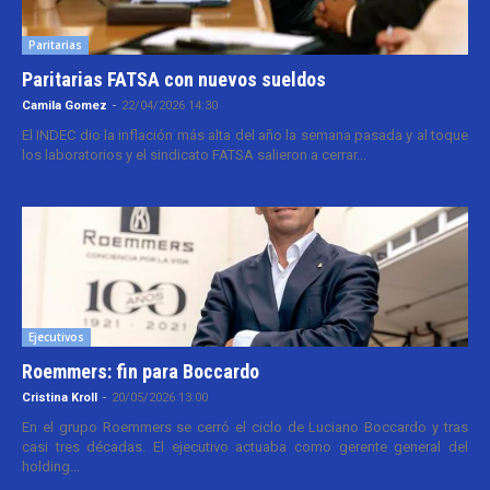
Paritarias
Paritarias FATSA con nuevos sueldos
Camila Gomez
-
22/04/2026 14:30
El INDEC dio la inflación más alta del año la semana pasada y al toque
los laboratorios y el sindicato FATSA salieron a cerrar...
Ejecutivos
Roemmers: fin para Boccardo
Cristina Kroll
-
20/05/2026 13:00
En el grupo Roemmers se cerró el ciclo de Luciano Boccardo y tras
casi tres décadas. El ejecutivo actuaba como gerente general del
holding...