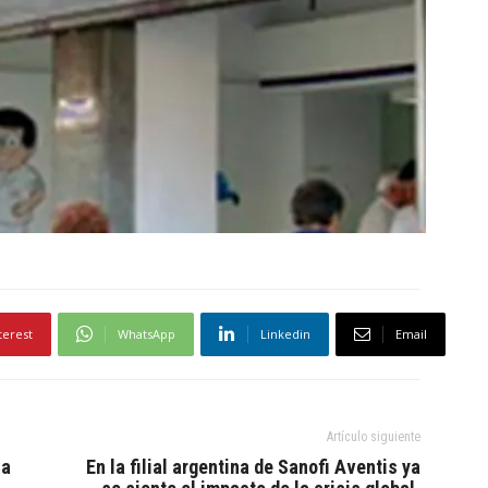
terest
WhatsApp
Linkedin
Email
Artículo siguiente
la
En la filial argentina de Sanofi Aventis ya