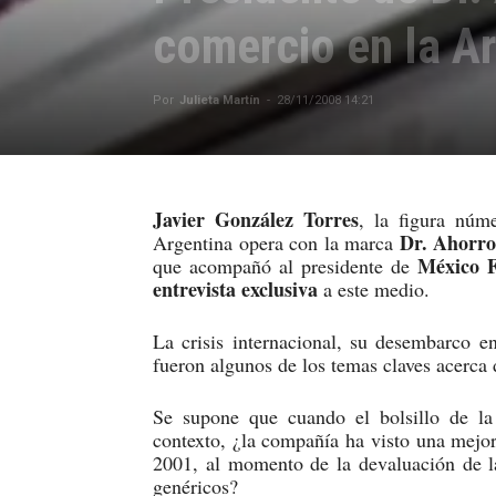
comercio en la Ar
Por
Julieta Martín
-
28/11/2008 14:21
Javier González
Torres
, la figura núm
Dr. Ahorr
Argentina opera con la marca
México F
que acompañó al presidente de
entrevista exclusiva
a este medio.
La crisis internacional, su desembarco e
fueron algunos de los temas claves acerca 
Se supone que cuando el bolsillo de la
contexto, ¿la compañía ha visto una mejor
2001, al momento de la devaluación de l
genéricos?