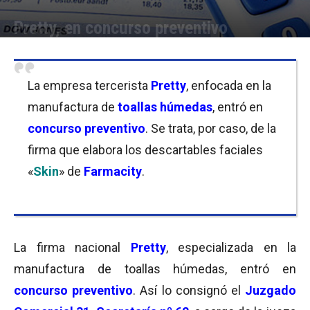
Pretty, en concurso preventivo
Por
Equipo de Redacción
-
13/02/2019 10:30
La empresa tercerista
Pretty
, enfocada en la
manufactura de
toallas húmedas
, entró en
concurso preventivo
. Se trata, por caso, de la
firma que elabora los descartables faciales
«
Skin
» de
Farmacity
.
La firma nacional
Pretty
, especializada en la
manufactura de toallas húmedas, entró en
concurso preventivo
. Así lo consignó el
Juzgado