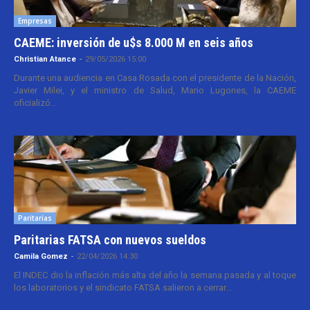
Empresas
CAEME: inversión de u$s 8.000 M en seis años
Christian Atance
-
29/05/2026 15:00
Durante una audiencia en Casa Rosada con el presidente de la Nación,
Javier Milei, y el ministro de Salud, Mario Lugones, la CAEME
oficializó...
Paritarias
Paritarias FATSA con nuevos sueldos
Camila Gomez
-
22/04/2026 14:30
El INDEC dio la inflación más alta del año la semana pasada y al toque
los laboratorios y el sindicato FATSA salieron a cerrar...