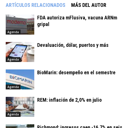
ARTÍCULOS RELACIONADOS
MÁS DEL AUTOR
FDA autoriza mFlusiva, vacuna ARNm
gripal
Agenda
Devaluación, dólar, puertos y más
Agenda
BioMarin: desempeño en el semestre
Agenda
REM: inflación de 2,0% en julio
Agenda
Richmond: ingresos caen -16,7% en seis