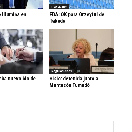
s
FDA avales
 Illumina en
FDA: OK para Orzeyful de
Takeda
Regulaciones
eba nuevo bio de
Bisio: detenida junto a
Mantecón Fumadó