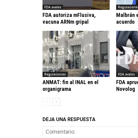
FDA avales
Regulacione
FDA autoriza mFlusiva,
Malbrán e
vacuna ARNm gripal
acuerdo
Regulaciones
FDA avales
ANMAT: fin al INAL en el
FDA apru
organigrama
Novolog
DEJA UNA RESPUESTA