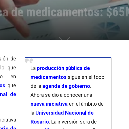
ica de medicamentos: $6
sión de
lo que
La
producción pública de
ico en
medicamentos
sigue en el foco
os
que
de la
agenda de gobierno
.
nal de
Ahora se dio a conocer una
nueva iniciativa
en el ámbito de
la
Universidad Nacional de
ciativa
Rosario
. La inversión será de
orio de