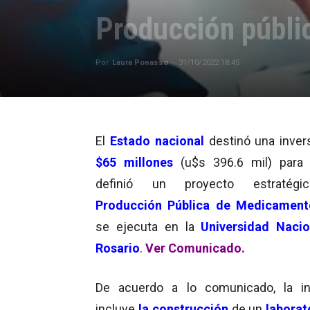
Producción públ
Por
Laura Ponasso
-
31/10/2022 18:45
El
Estado nacional
destinó una inver
$65 millones
(u$s 396.6 mil) para 
definió un proyecto estratég
Producción Pública de Medicament
se ejecuta en la
Universidad Nacio
Rosario
.
Ver Comunicado.
De acuerdo a lo comunicado, la ini
incluye
la construcción
de un
laborat