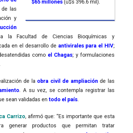
$65 millones
(u$s 396.6 mil).
de las
ación y
ducción
 a la Facultad de Ciencias Bioquímicas y
ada en el desarrollo de
antivirales para el HIV
;
desatendidas como
el Chagas
; y formulaciones
.
ealización de la
obra civil de ampliación
de las
amiento
. A su vez, se contempla registrar las
 que sean validadas en
todo el
país
.
ica Carrizo
, afirmó que: “Es importante que esta
a generar productos que permitan tratar