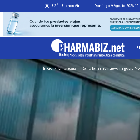
C
8.2
Buenos Aires
Domingo 9 Agosto 2026 10:
Ph
S
Inicio
Empresas
Raffo lanza su nuevo negocio No