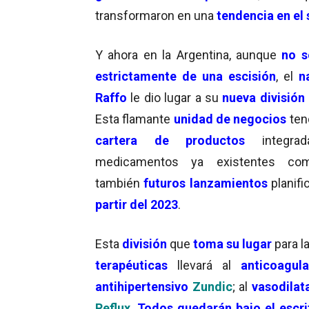
transformaron en una
tendencia en el 
Y ahora en la Argentina, aunque
no s
estrictamente de una escisión
, el
n
Raffo
le dio lugar a su
nueva división 
Esta flamante
unidad de negocios
ten
cartera de
productos
integra
medicamentos ya existentes co
también
futuros lanzamientos
planifi
partir del 2023
.
Esta
división
que
toma su lugar
para l
terapéuticas
llevará al
anticoagul
antihipertensivo
Zundic
; al
vasodilat
Reflux
.
Todos quedarán bajo el escr