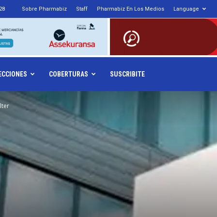
28
Sobre Pharmabiz
Staff
Pharmabiz En Los Medios
Language
armabiz.NET
ECCIONES
COBERTURAS
SUSCRIBITE
lter