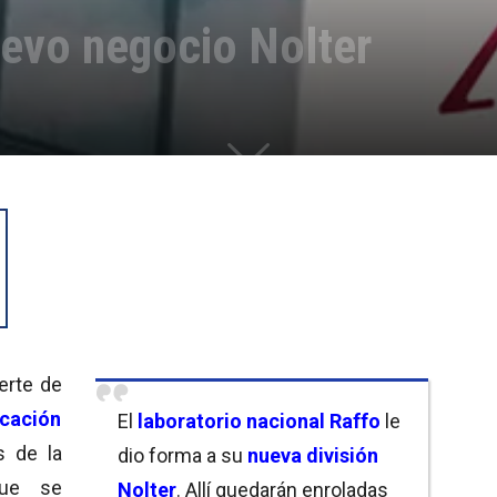
uevo negocio Nolter
erte de
icación
El
laboratorio
nacional Raffo
le
s de la
dio forma a su
nueva división
que se
Nolter
. Allí quedarán enroladas