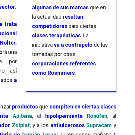
sector
.
algunas de sus marcas
que en
la actualidad
resultan
e trata
competidoras
para ciertas
acional
clases terapéuticas
. La
Nolter
.
iniciativa
va a contrapelo
de las
drá una
tomadas por otras
da por
corporaciones referentes
mo así
como Roemmers
.
cados
a
anzar
productos
que
compiten en ciertas clases
ante
Apitena
, al
hipolipemiante
Rosufen
, al
ador
Zolplat
, y a los
antiulcerosos
Supracam
y
itorio de
Damián Terani
, quien desde mañana
1