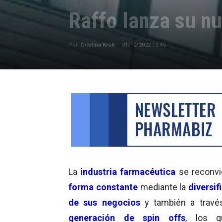
Raffo lanza su n
Por
Cristina Kroll
-
31/10/2022 13:45
La
industria farmacéutica
se reconvi
forma constante
mediante la
diversif
de sus negocios
y también a travé
generación de
spin offs
, los 