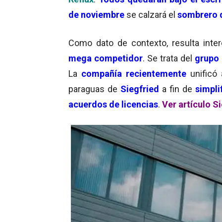
de noviembre
se calzará el
sombrero 
Como dato de contexto, resulta inter
mega competidor
. Se trata del
grupo
La
compañía recientemente
unificó 
paraguas de
Siegfried
a fin de
simpli
acuerdos de licencias
.
Ver artículo S