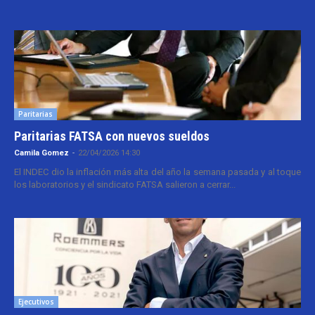
Paritarias
Paritarias FATSA con nuevos sueldos
Camila Gomez
-
22/04/2026 14:30
El INDEC dio la inflación más alta del año la semana pasada y al toque
los laboratorios y el sindicato FATSA salieron a cerrar...
Ejecutivos