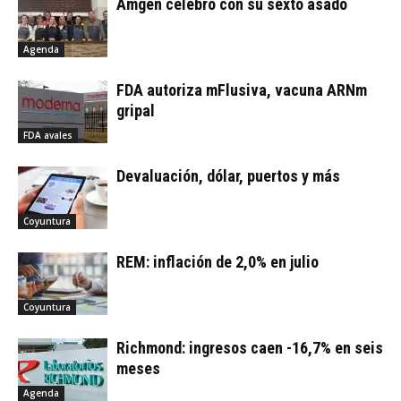
Amgen celebró con su sexto asado
Agenda
FDA autoriza mFlusiva, vacuna ARNm
gripal
FDA avales
Devaluación, dólar, puertos y más
Coyuntura
REM: inflación de 2,0% en julio
Coyuntura
Richmond: ingresos caen -16,7% en seis
meses
Agenda