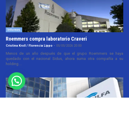
Informes
Roemmers compra laboratorio Craveri
Cristina Kroll / Florencia Lippo
-
05/05/2026 20:00
Menos de un año después de que el grupo Roemmers se haya
quedado con el nacional Sidus, ahora suma otra compañía a su
holding....
Informes
CILFA: postura sobre patentes
Christian Atance
-
18/03/2026 15:45