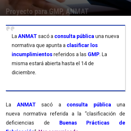
Proyecto para GMP, ANMAT
Por
Florencia Costas
-
10/12/2018 09:45
La
ANMAT
sacó a
consulta pública
una nueva
normativa que apunta a
clasificar los
incumplimientos
referidos a las
GMP
. La
misma estará abierta hasta el 14 de
diciembre.
La
ANMAT
sacó a
consulta pública
una
nueva normativa referida a la “clasificación de
deficiencias de
Buenas Prácticas de