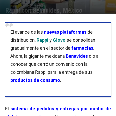
Rappi con Benavides, México
Por
Equipo de Redacción
-
07/06/2019 08:30
El avance de las
nuevas plataformas
de
distribución,
Rappi
y
Glovo
se consolidan
gradualmente en el sector de
farmacias
.
Ahora, la gigante mexicana
Benavides
dio a
conocer que cerró un convenio con la
colombiana Rappi para la entrega de sus
productos de consumo
.
El
sistema de
pedidos y entregas por medio de