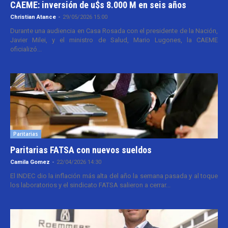
CAEME: inversión de u$s 8.000 M en seis años
Christian Atance
-
29/05/2026 15:00
Durante una audiencia en Casa Rosada con el presidente de la Nación,
Javier Milei, y el ministro de Salud, Mario Lugones, la CAEME
oficializó...
Paritarias
Paritarias FATSA con nuevos sueldos
Camila Gomez
-
22/04/2026 14:30
El INDEC dio la inflación más alta del año la semana pasada y al toque
los laboratorios y el sindicato FATSA salieron a cerrar...