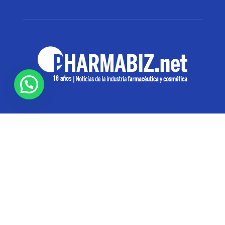
SOBRE NOSOTROS
Pharmabiz es un diario especializado en el quehacer
de la industria farmacéutica y cosmética. Investiga y
analiza noticias desde la Ciudad de Buenos Aires para
toda la región
Contáctanos:
info@pharmabiz.net