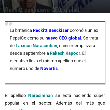
Reckitt con nuevo CEO, global
Por
Equipo de Redacción
-
12/06/2019 10:30
La británica
Reckitt Benckiser
coronó a un ex
PepsiCo como su
nuevo CEO global
. Se trata
de
Laxman Narasimhan
, quien reemplazará
desde septiembre a
Rakesh Kapoor
. El
ejecutivo lleva el mismo apellido que el
número uno de
Novartis
.
El apellido
Narasimhan
se está haciendo súper
popular en el sector. Además del más que