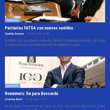
Paritarias
Paritarias FATSA con nuevos sueldos
Camila Gomez
-
22/04/2026 14:30
El INDEC dio la inflación más alta del año la semana pasada y al toque
los laboratorios y el sindicato FATSA salieron a cerrar...
Ejecutivos
Roemmers: fin para Boccardo
Cristina Kroll
-
20/05/2026 13:00
En el grupo Roemmers se cerró el ciclo de Luciano Boccardo y tras