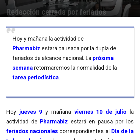
Redacción cerrada por feriados
Por
Equipo de Redacción
-
09/07/2020 10:00
Hoy y mañana la actividad de
Pharmabiz
estará pausada por la dupla de
feriados de alcance nacional. La
próxima
semana
retormaremos la normalidad de la
tarea periodística
.
Hoy
jueves 9
y mañana
viernes 10
de julio
la
actividad de
Pharmabiz
estará en pausa por los
feriados nacionales
correspondientes al
Día de la