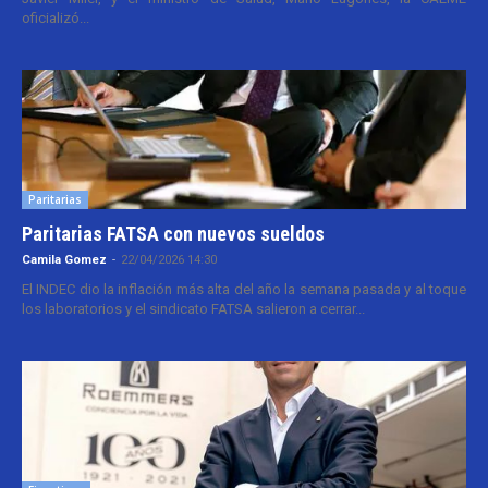
oficializó...
Paritarias
Paritarias FATSA con nuevos sueldos
Camila Gomez
-
22/04/2026 14:30
El INDEC dio la inflación más alta del año la semana pasada y al toque
los laboratorios y el sindicato FATSA salieron a cerrar...