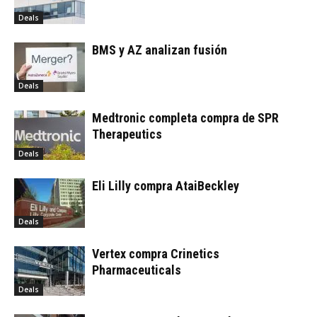
Deals
BMS y AZ analizan fusión
Deals
Medtronic completa compra de SPR
Therapeutics
Deals
Eli Lilly compra AtaiBeckley
Deals
Vertex ‌compra ​Crinetics ​
Pharmaceuticals
Deals