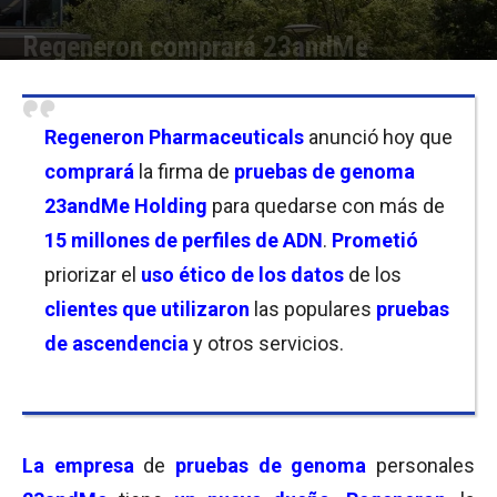
Regeneron comprará 23andMe
Por
Joseph Foley
-
19/05/2025 19:00
Regeneron Pharmaceuticals
anunció hoy que
comprará
la firma de
pruebas de genoma
23andMe Holding
para quedarse con más de
15 millones de perfiles de ADN
.
Prometió
priorizar el
uso ético de los datos
de los
clientes que utilizaron
las populares
pruebas
de ascendencia
y otros servicios.
La empresa
de
pruebas de genoma
personales