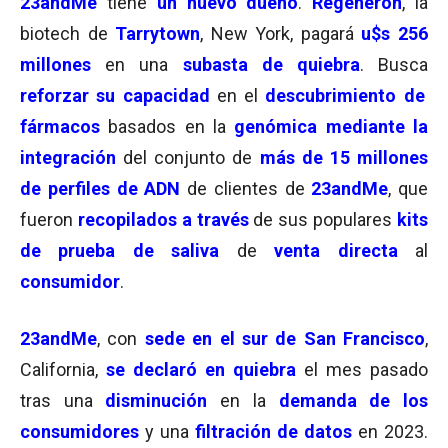
23andMe
tiene
un nuevo dueño
.
Regeneron
, la
biotech de
Tarrytown
, New York, pagará
u$s 256
millones
en una
subasta de quiebra
. Busca
reforzar su capacidad
en el
descubrimiento de
fármacos
basados en la
genómica
mediante la
integración
del conjunto de
más de 15 millones
de perfiles de ADN
de clientes de
23andMe
, que
fueron
recopilados a través
de sus populares
kits
de prueba de saliva
de
venta directa
al
consumidor
.
23andMe
, con
sede en el sur de
San Francisco
,
California,
se declaró en quiebra
el mes pasado
tras una
disminución
en la
demanda de los
consumidores
y una
filtración de datos
en 2023.