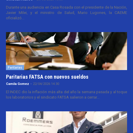
Durante una audiencia en Casa Rosada con el presidente de la Nación,
Javier Milei, y el ministro de Salud, Mario Lugones, la CAEME
oficializó...
Paritarias
Paritarias FATSA con nuevos sueldos
Camila Gomez
-
22/04/2026 14:30
El INDEC dio la inflación más alta del año la semana pasada y al toque
los laboratorios y el sindicato FATSA salieron a cerrar...