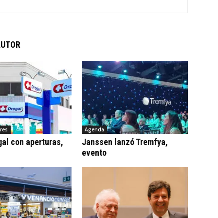
AUTOR
ures
Agenda
al con aperturas,
Janssen lanzó Tremfya,
evento