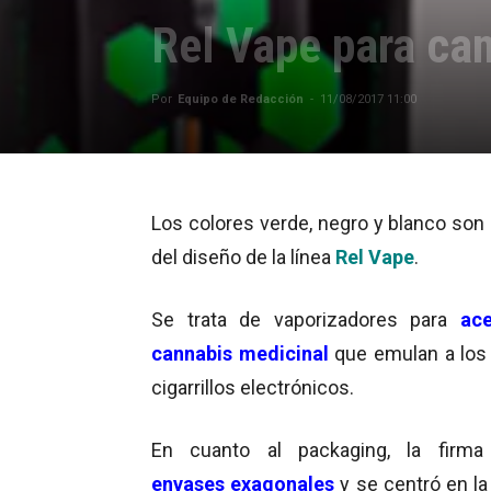
Rel Vape para ca
Por
Equipo de Redacción
-
11/08/2017 11:00
Los colores verde, negro y blanco son 
del diseño de la línea
Rel Vape
.
Se trata de vaporizadores para
ace
cannabis medicinal
que emulan a los 
cigarrillos electrónicos.
En cuanto al packaging, la firma 
envases exagonales
y se centró en la