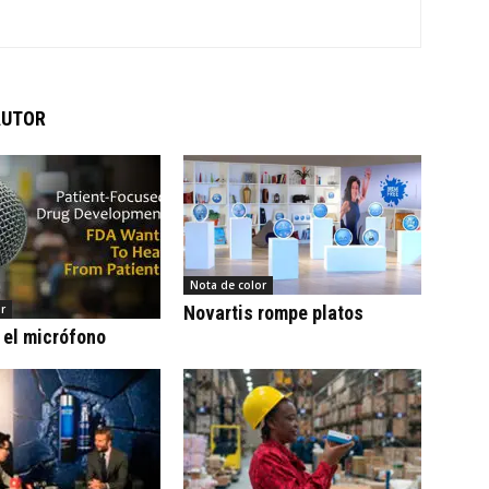
AUTOR
Nota de color
r
Novartis rompe platos
 el micrófono