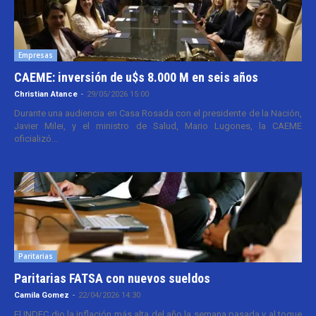
Empresas
CAEME: inversión de u$s 8.000 M en seis años
Christian Atance
-
29/05/2026 15:00
Durante una audiencia en Casa Rosada con el presidente de la Nación,
Javier Milei, y el ministro de Salud, Mario Lugones, la CAEME
oficializó...
Paritarias
Paritarias FATSA con nuevos sueldos
Camila Gomez
-
22/04/2026 14:30
El INDEC dio la inflación más alta del año la semana pasada y al toque