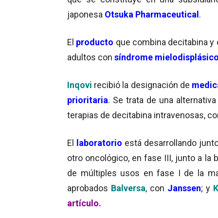
japonesa
Otsuka Pharmaceutical
.
El
producto
que combina decitabina y c
adultos con
síndrome mielodisplásic
Inqovi
recibió la designación de
medic
prioritaria
. Se trata de una alternativ
terapias de decitabina intravenosas, 
El
laboratorio
está desarrollando junt
otro oncológico, en fase III, junto a la 
de múltiples usos en fase I de la 
aprobados
Balversa
, con
Janssen
; y
K
artículo.