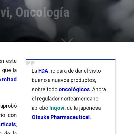
vi, Oncología
en este
 que la
La
FDA
no para de dar el visto
 mitad
bueno a nuevos productos,
sobre todo
oncológicos
. Ahora
el regulador norteamericano
 aprobó
aprobó
Inqovi
, de la japonesa
rio con
Otsuka Pharmaceutical
.
ticals
,
o de la