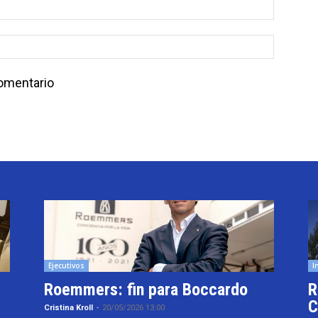
comentario
Ejecutivos
I
Roemmers: fin para Boccardo
R
C
Cristina Kroll
-
20/05/2026 13:00