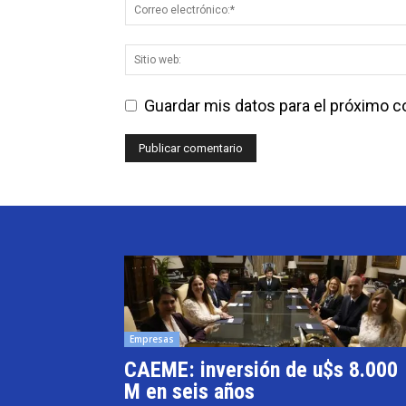
Guardar mis datos para el próximo 
Empresas
CAEME: inversión de u$s 8.000
M en seis años