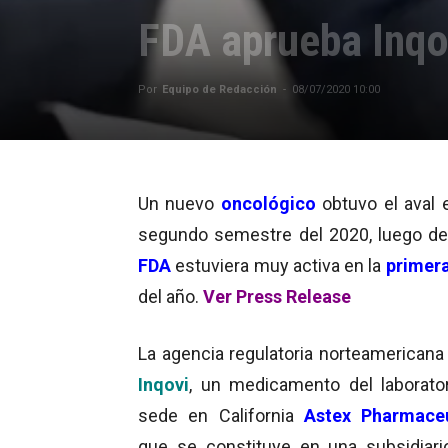
FDA aprueba Inqo
Por
Equipo de Redacción
-
08/07/2020 10:00
Un nuevo
oncológico
obtuvo el aval 
segundo semestre del 2020, luego de
FDA
estuviera muy activa en la
primera
del año.
Ver Press Release
La agencia regulatoria norteamericana
Inqovi
, un medicamento del laborato
sede en California
Astex Pharmaceu
que se constituye en una subsidiari