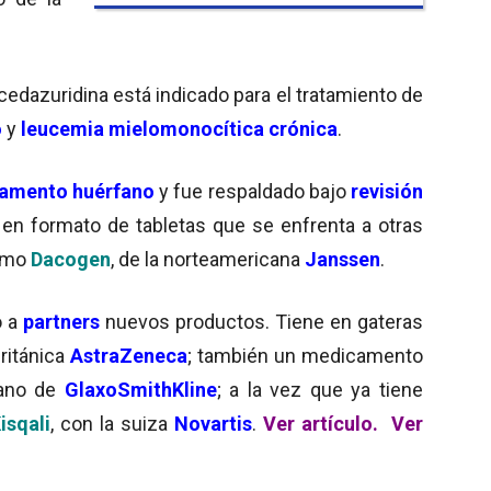
edazuridina está indicado para el tratamiento de
o
y
leucemia mielomonocítica crónica
.
amento huérfano
y fue respaldado bajo
revisión
a en formato de tabletas que se enfrenta a otras
como
Dacogen
, de la norteamericana
Janssen
.
o a
partners
nuevos productos. Tiene en gateras
británica
AstraZeneca
; también un medicamento
mano de
GlaxoSmithKline
; a la vez que ya tiene
isqali
, con la suiza
Novartis
.
Ver artículo.
Ver