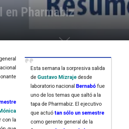
 en Pharmabiz
general
acional
Esta semana la sorpresiva salida
sonante
de
Gustavo Mizraje
desde
laboratorio nacional
Bernabó
fue
uno de los temas que saltó a la
mestre
tapa de Pharmabiz. El ejecutivo
Mónica
que actuó
tan sólo un semestre
r con la
como gerente general de la
ión que