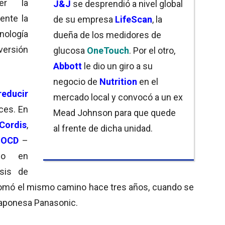
er la
J&J
se desprendió a nivel global
mente la
de su empresa
LifeScan
, la
ología
dueña de los medidores de
ersión
glucosa
OneTouch
. Por el otro,
Abbott
le dio un giro a su
negocio de
Nutrition
en el
reducir
mercado local y convocó a un ex
ces. En
Mead Johnson para que quede
Cordis
,
al frente de dicha unidad.
e
OCD
–
ado en
isis de
omó el mismo camino hace tres años, cuando se
japonesa Panasonic.