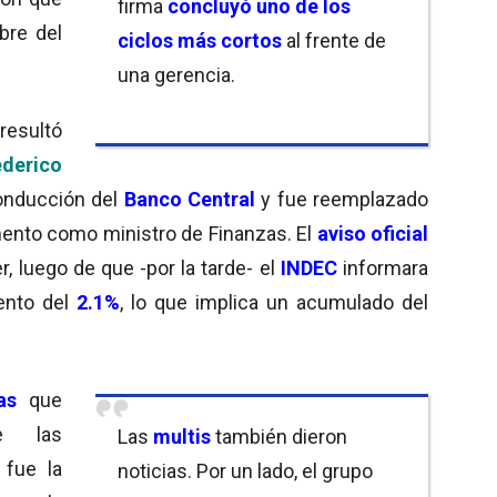
firma
concluyó uno de los
bre del
ciclos más cortos
al frente de
una gerencia.
 resultó
ederico
conducción del
Banco Central
y fue reemplazado
mento como ministro de Finanzas. El
aviso oficial
, luego de que -por la tarde- el
INDEC
informara
ento del
2.1%
, lo que implica un acumulado del
as
que
e las
Las
multis
también dieron
 fue la
noticias. Por un lado, el grupo