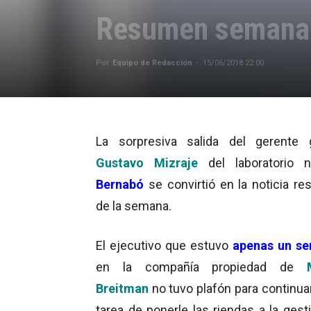
Resumen semanal
Por
Equipo de Redacción
-
15/06/2018 22:00
La sorpresiva salida del gerente 
Gustavo Mizraje
del laboratorio n
Bernabó
se convirtió en la noticia re
de la semana.
El ejecutivo que estuvo
apenas un se
en la compañía propiedad de
Breitman
no tuvo plafón para continua
tarea de ponerle las riendas a la gest