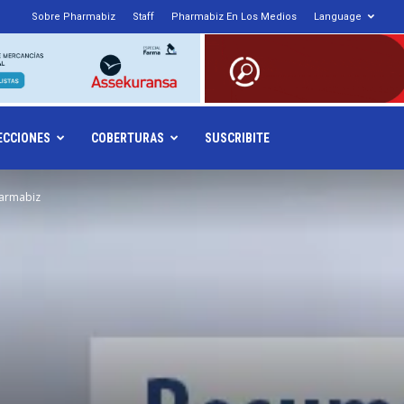
Sobre Pharmabiz
Staff
Pharmabiz En Los Medios
Language
armabiz.NET
ECCIONES
COBERTURAS
SUSCRIBITE
armabiz