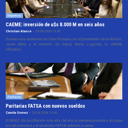
Empresas
CAEME: inversión de u$s 8.000 M en seis años
Christian Atance
-
29/05/2026 15:00
Durante una audiencia en Casa Rosada con el presidente de la Nación,
Javier Milei, y el ministro de Salud, Mario Lugones, la CAEME
oficializó...
Paritarias
Paritarias FATSA con nuevos sueldos
Camila Gomez
-
22/04/2026 14:30
El INDEC dio la inflación más alta del año la semana pasada y al toque
los laboratorios y el sindicato FATSA salieron a cerrar...