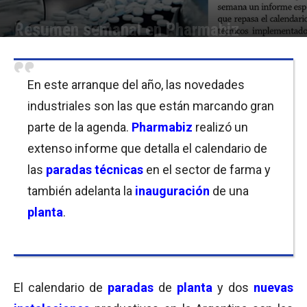
Resumen semanal en Pharmabiz
Por
Equipo de Redacción
-
07/02/2020 21:00
En este arranque del año, las novedades
industriales son las que están marcando gran
parte de la agenda.
Pharmabiz
realizó un
extenso informe que detalla el calendario de
las
paradas técnicas
en el sector de farma y
también adelanta la
inauguración
de una
planta
.
El calendario de
paradas
de
planta
y dos
nuevas