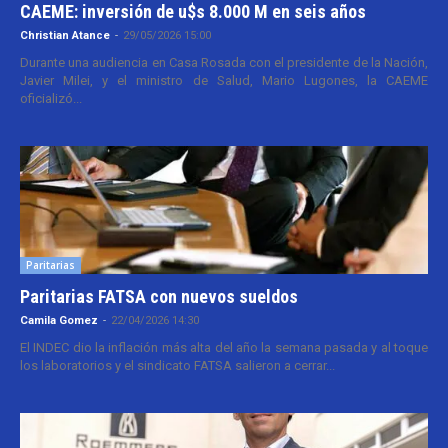
CAEME: inversión de u$s 8.000 M en seis años
Christian Atance
-
29/05/2026 15:00
Durante una audiencia en Casa Rosada con el presidente de la Nación,
Javier Milei, y el ministro de Salud, Mario Lugones, la CAEME
oficializó...
Paritarias
Paritarias FATSA con nuevos sueldos
Camila Gomez
-
22/04/2026 14:30
El INDEC dio la inflación más alta del año la semana pasada y al toque
los laboratorios y el sindicato FATSA salieron a cerrar...