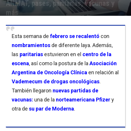
ANMAT, pases, paritarias, vacunas y
más
Por
Equipo de Redacción
-
13/02/2022 22:15
Esta semana de
febrero se recalentó
con
nombramientos
de diferente laya. Además,
las
paritarias
estuvieron en el
centro de la
escena
, así como la postura de la
Asociación
Argentina de Oncología Clínica
en relación al
Vademecum de drogas oncológicas
.
También llegaron
nuevas partidas de
vacunas:
una de la
norteamericana Pfizer
y
otra de
su par de Moderna
.