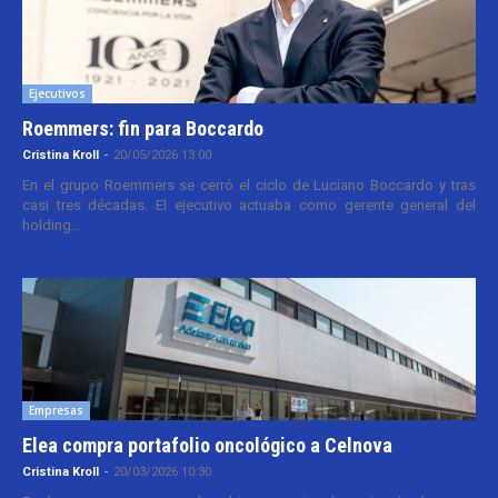
Ejecutivos
Roemmers: fin para Boccardo
Cristina Kroll
-
20/05/2026 13:00
En el grupo Roemmers se cerró el ciclo de Luciano Boccardo y tras
casi tres décadas. El ejecutivo actuaba como gerente general del
holding...
Empresas
Elea compra portafolio oncológico a Celnova
Cristina Kroll
-
20/03/2026 10:30