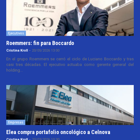
Ejecutivos
Roemmers: fin para Boccardo
Cristina Kroll
-
20/05/2026 13:00
En el grupo Roemmers se cerró el ciclo de Luciano Boccardo y tras
casi tres décadas. El ejecutivo actuaba como gerente general del
holding...
Empresas
Elea compra portafolio oncológico a Celnova
Cristina Kroll
-
20/03/2026 10:30