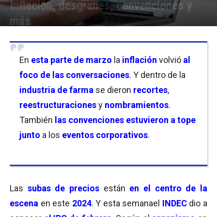
Inflación, desgranes, convenciones y
más
Por
Equipo de Redacción
-
17/03/2024 22:15
En
esta parte de marzo
la
inflación
volvió
al
foco de las conversaciones
. Y dentro de la
industria de farma
se dieron
recortes
,
reestructuraciones
y
nombramientos
.
También
las convenciones estuvieron a tope
junto
a los
eventos corporativos
.
Las
subas de precios
están
en el centro de la
escena
en este
2024
. Y esta semanael
INDEC
dio a