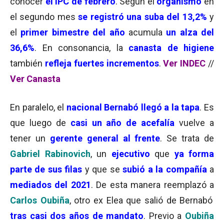
conocer
el IPC de febrero
. Según el
organismo
en
el segundo mes
se registró una suba del 13,2%
y
el
primer bimestre del año
acumula
un alza del
36,6%
. En consonancia, la
canasta de higiene
también
refleja fuertes incrementos
.
Ver INDEC
//
Ver Canasta
En paralelo, el
nacional Bernabó llegó a la tapa
. Es
que luego de
casi un año de acefalía
vuelve a
tener un
gerente general al frente
. Se trata de
Gabriel Rabinovich
, un
ejecutivo
que
ya forma
parte de sus filas
y que se
subió a la compañía
a
mediados del 2021
. De esta manera reemplazó a
Carlos Oubiña
, otro ex Elea que salió de Bernabó
tras casi dos años de mandato
. Previo a
Oubiña