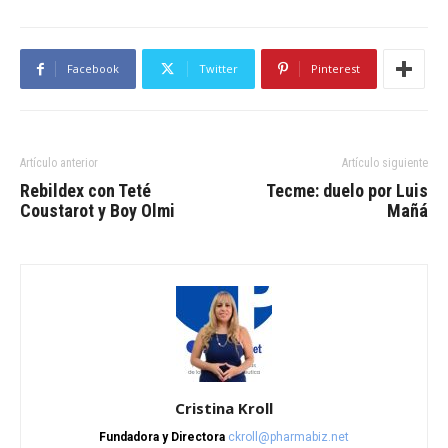
Facebook
Twitter
Pinterest
Artículo anterior
Artículo siguiente
Rebildex con Teté
Tecme: duelo por Luis
Coustarot y Boy Olmi
Mañá
Cristina Kroll
Fundadora y Directora
ckroll@pharmabiz.net