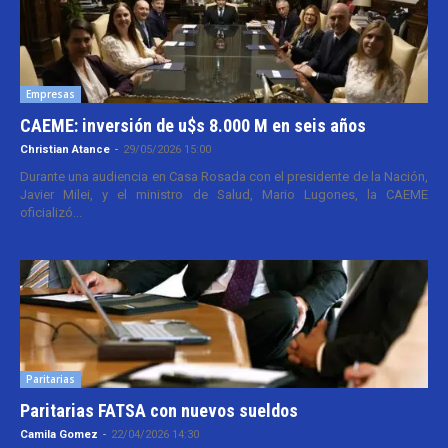
Empresas
CAEME: inversión de u$s 8.000 M en seis años
Christian Atance
-
29/05/2026 15:00
Durante una audiencia en Casa Rosada con el presidente de la Nación,
Javier Milei, y el ministro de Salud, Mario Lugones, la CAEME
oficializó...
Paritarias
Paritarias FATSA con nuevos sueldos
Camila Gomez
-
22/04/2026 14:30