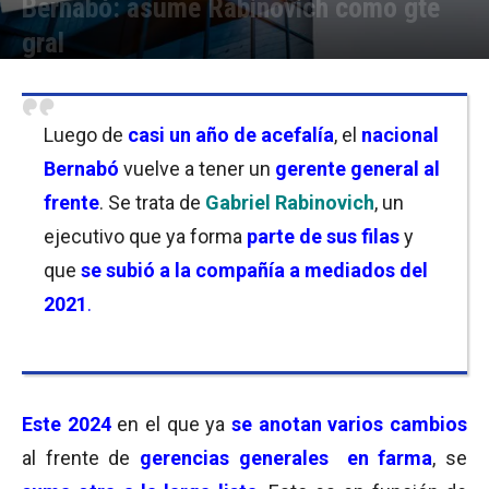
Bernabó: asume Rabinovich como gte
gral
Por
Cristina Kroll
-
11/03/2024 12:00
Luego de
casi un año de acefalía
, el
nacional
Bernabó
vuelve a tener un
gerente general al
frente
. Se trata de
Gabriel Rabinovich
, un
ejecutivo que ya forma
parte de sus filas
y
que
se subió a la compañía a mediados del
2021
.
Este 2024
en el que ya
se anotan varios cambios
al frente de
gerencias generales
en farma
, se