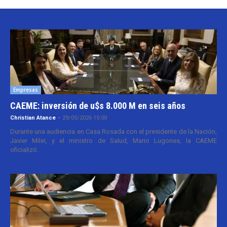
Empresas
CAEME: inversión de u$s 8.000 M en seis años
Christian Atance
-
29/05/2026 15:00
Durante una audiencia en Casa Rosada con el presidente de la Nación,
Javier Milei, y el ministro de Salud, Mario Lugones, la CAEME
oficializó...