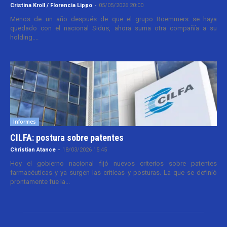
Cristina Kroll / Florencia Lippo
-
05/05/2026 20:00
Menos de un año después de que el grupo Roemmers se haya
quedado con el nacional Sidus, ahora suma otra compañía a su
holding....
Informes
CILFA: postura sobre patentes
Christian Atance
-
18/03/2026 15:45
Hoy el gobierno nacional fijó nuevos criterios sobre patentes
farmacéuticas y ya surgen las críticas y posturas. La que se definió
prontamente fue la...